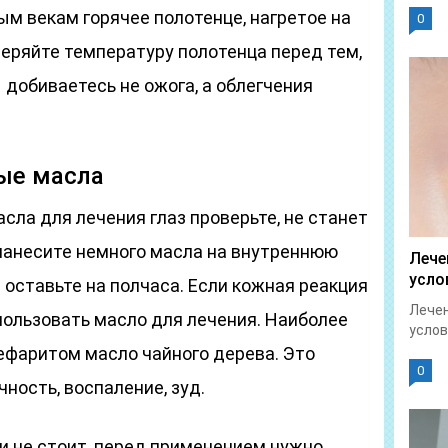
м векам горячее полотенце, нагретое на
0
еряйте температуру полотенца перед тем,
ы добиваетесь не ожога, а облегчения
ые масла
ла для лечения глаз проверьте, не станет
 нанесите немного масла на внутреннюю
Лече
усло
 оставьте на полчаса. Если кожная реакция
Лечен
пользовать масло для лечения. Наиболее
услов
ефаритом масло чайного дерева. Это
0
ность, воспаление, зуд.
и не стоит, перед применением нужно