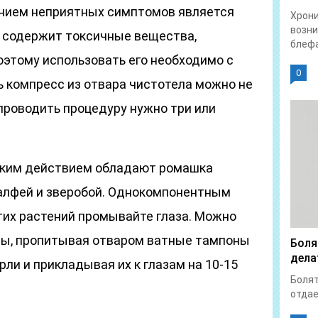
ением неприятных симптомов является
Хрон
возни
е содержит токсичные вещества,
блефа
оэтому использовать его необходимо с
0
 компресс из отвара чистотела можно не
 проводить процедуру нужно три или
ким действием обладают ромашка
шалфей и зверобой. Однокомпонентным
этих растений промывайте глаза. Можно
сы, пропитывая отваром ватные тампоны
Боля
дела
рли и прикладывая их к глазам на 10-15
Болят
отдает