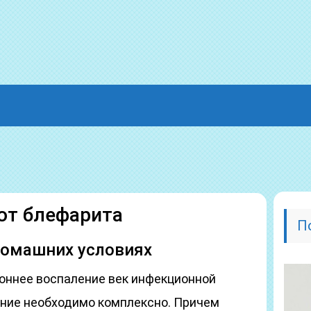
от блефарита
П
домашних условиях
роннее воспаление век инфекционной
ание необходимо комплексно. Причем