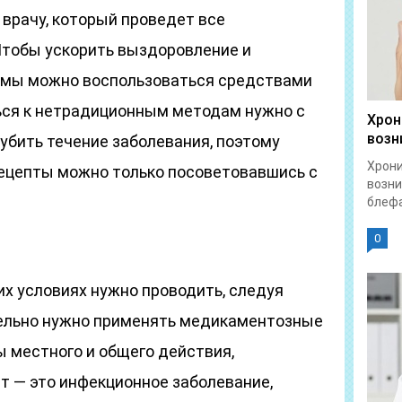
 врачу, который проведет все
тобы ускорить выздоровление и
омы можно воспользоваться средствами
ься к нетрадиционным методам нужно с
Хрон
возн
убить течение заболевания, поэтому
Хрон
ецепты можно только посоветовавшись с
возни
блефа
0
х условиях нужно проводить, следуя
тельно нужно применять медикаментозные
 местного и общего действия,
т — это инфекционное заболевание,