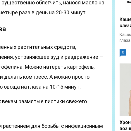
ущественно облегчить, нанося масло на
етыре раза в день на 20-30 минут.
Каше
слез
ва
Кашел
глаза
енных растительных средств,
0
ения, устраняющее зуд и раздражение —
тофелина. Можно натереть картофель,
 и делать компресс. А можно просто
 овоща на глаза на 10-15 минут.
 векам размятые листики свежего
Хрон
 растением для борьбы с инфекционным
возн