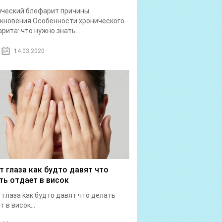
ический блефарит причины
кновения Особенности хронического
рита: что нужно знать...
14.03.2020
т глаза как будто давят что
ть отдает в висок
 глаза как будто давят что делать
 в висок...