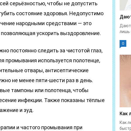
всей серьёзностью, чтобы не допустить
губить состояние здоровья. Недопустимо
Дают
ечение народными средствами — это
Дают 
лишь 
, позволяющая ускорить выздоровление.
0
но постоянно следить за чистотой глаз,
ля промывания используется полотенце,
тительные отвары, антисептические
жно не менее пяти-шести раз в день.
вые тампоны или полотенца, чтобы
есение инфекции. Также показаны тёплые
жение и зуд.
Как 
Как л
рапии и частого промывания при
быстр