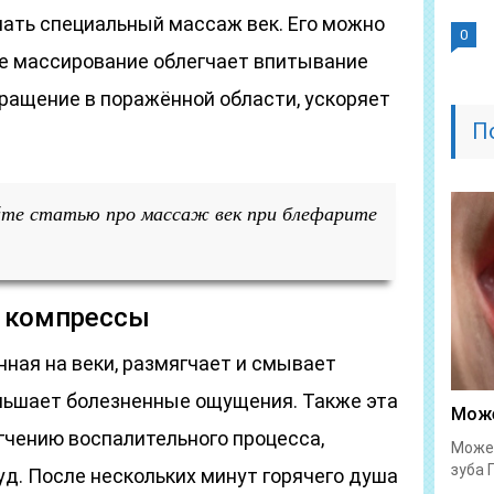
ать специальный массаж век. Его можно
0
ое массирование облегчает впитывание
ращение в поражённой области, ускоряет
П
те статью про массаж век при блефарите
е компрессы
нная на веки, размягчает и смывает
ньшает болезненные ощущения. Также эта
Може
гчению воспалительного процесса,
Может
зуба 
уд. После нескольких минут горячего душа