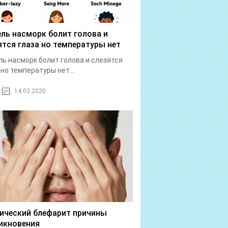
ль насморк болит голова и
ятся глаза но температуры нет
ь насморк болит голова и слезятся
 но температуры нет...
14.03.2020
ический блефарит причины
икновения