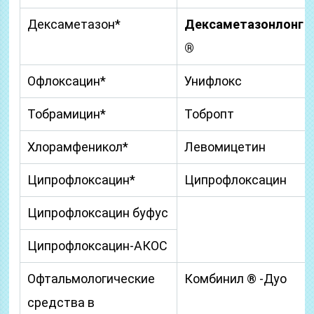
Дексаметазон*
Дексаметазонлонг
®
Офлоксацин*
Унифлокс
Тобрамицин*
Тобропт
Хлорамфеникол*
Левомицетин
Ципрофлоксацин*
Ципрофлоксацин
Ципрофлоксацин буфус
Ципрофлоксацин-АКОС
Офтальмологические
Комбинил ® -Дуо
средства в