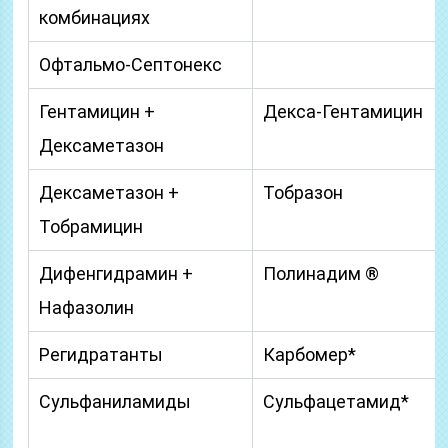
комбинациях
Офтальмо-Септонекс
Гентамицин +
Декса-Гентамицин
Дексаметазон
Дексаметазон +
Тобразон
Тобрамицин
Дифенгидрамин +
Полинадим ®
Нафазолин
Регидратанты
Карбомер*
Сульфаниламиды
Сульфацетамид*