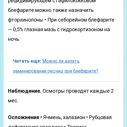
рецидивирующем стафилококковом
блефарите можно также назначить
фторхинолоны • При себорейном блефарите
— 0,5% глазная мазь с гидрокортизоном на
ночь.
Читать еще:
Можно ли делать
ламинирование ресниц при блефарите?
Наблюдение.
Осмотры проводят каждые 2
мес.
Осложнения •
Ячмень, халазион • Рубцовая
деформация края века • Трихиаз