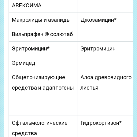
АВЕКСИМА
Макролиды и азалиды
Джозамицин*
Вильпрафен ® солютаб
Эритромицин*
Эритромицин
Эрмицед
Общетонизирующие
Алоэ древовидного
средства и адаптогены
листья
Офтальмологические
Гидрокортизон*
средства