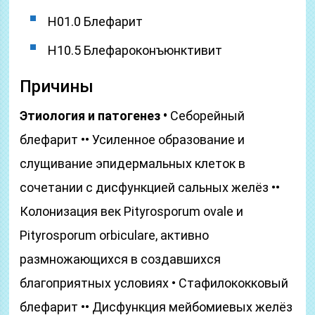
H01.0 Блефарит
H10.5 Блефароконъюнктивит
Причины
Этиология и патогенез •
Себорейный
блефарит •• Усиленное образование и
слущивание эпидермальных клеток в
сочетании с дисфункцией сальных желёз ••
Колонизация век Pityrosporum ovale и
Pityrosporum orbiculare, активно
размножающихся в создавшихся
благоприятных условиях • Стафилококковый
блефарит •• Дисфункция мейбомиевых желёз