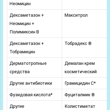
Неомицин
Дексаметазон +
Макситрол
Неомицин +
Полимиксин B
Дексаметазон +
Тобрадекс ®
Тобрамицин
Дерматотропные
Демалан крем
средства
косметический
Другие антибиотики
Грамицидин С*
Фузидовая кислота*
Фуциталмик ®
Другие
Колистиметат