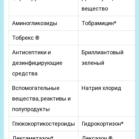
вещество
Аминогликозиды
Тобрамицин*
Тобрекс ®
Антисептики и
Бриллиантовый
дезинфицирующие
зеленый
средства
Вспомогательные
Натрия хлорид
вещества, реактивы и
полупродукты
Глюкокортикостероиды
Гидрокортизон*
Дексаметазон*
Дексазон ®