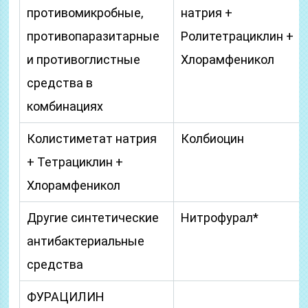
противомикробные,
натрия +
противопаразитарные
Ролитетрациклин +
и противоглистные
Хлорамфеникол
средства в
комбинациях
Колистиметат натрия
Колбиоцин
+ Тетрациклин +
Хлорамфеникол
Другие синтетические
Нитрофурал*
антибактериальные
средства
ФУРАЦИЛИН