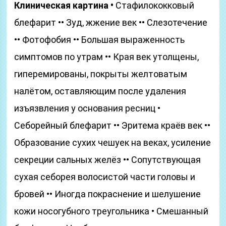
Клиническая картина •
Стафилококковый
блефарит •• Зуд, жжение век •• Слезотечение
•• Фотофобия •• Большая выраженность
симптомов по утрам •• Края век утолщены,
гиперемированы, покрыты желтоватым
налётом, оставляющим после удаления
изъязвления у основания ресниц •
Себорейный блефарит •• Эритема краёв век ••
Образование сухих чешуек на веках, усиление
секреции сальных желёз •• Сопутствующая
сухая себорея волосистой части головы и
бровей •• Иногда покраснение и шелушение
кожи носогубного треугольника • Смешанный