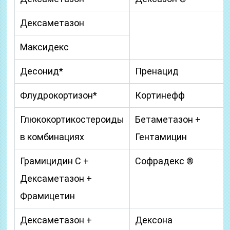
Дексаметазон
Максидекс
Десонид*
Пренацид
Флудрокортизон*
Кортинефф
Глюкокортикостероиды
Бетаметазон +
в комбинациях
Гентамицин
Грамицидин С +
Софрадекс ®
Дексаметазон +
Фрамицетин
Дексаметазон +
Дексона