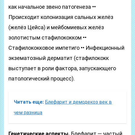
как начальное звено патогенеза ••
Происходит колонизация сальных желёз
(желёз Цейса) и мейбомиевых желёз
золотистым стафилококком ••
Стафилококковое импетиго •• Инфекционный
экзематозный дерматит (стафилококк
выступает в роли фактора, запускающего
патологический процесс).
Читать еще:
Блефарит и демодекоз век в
чем разница
Генетические аспекты.
Блефарит — частый