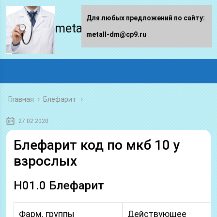
Для любых предложений по сайту:
metall-dm.ru
metall-dm@cp9.ru
Главная
›
Блефарит
27.02.2020
Блефарит код по мкб 10 у
взрослых
H01.0 Блефарит
Фарм. группы
Действующее