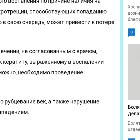
го воспаления по причине наличия на
Хрон
икротрещин, способствующих попаданию
возни
блефа
о в свою очередь, может привести к потере
0
ечении, не согласованным с врачом,
к кератиту, выраженному в воспалении
зможно, необходимо проведение
о рубцевание век, а также нарушение
Боля
ыпадением.
дела
Болят
отдает