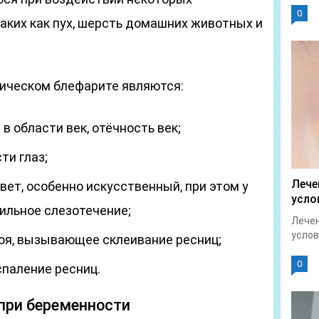
0
таких как пух, шерсть домашних животных и
ическом блефарите являются:
 области век, отёчность век;
ти глаз;
Лече
вет, особенно искусственный, при этом у
усло
ильное слезотечение;
Лечен
услов
оя, вызывающее склеивание ресниц;
0
спаление ресниц.
при беременности