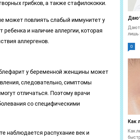
ворных грибков, а также стафилококки.
Дают
ие может повлиять слабый иммунитет у
Дают 
 ребенка и наличие аллергии, которая
лишь 
ствия аллергенов.
0
 блефарит у беременной женщины может
вления, следовательно, симптомы
могут отличаться. Поэтому врачи
болевания со специфическими
Как 
Как л
е наблюдается распухание век и
быстр