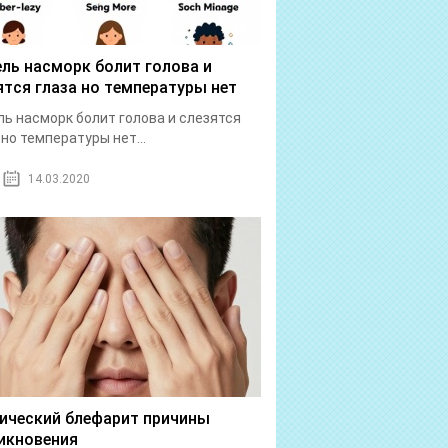
ль насморк болит голова и
ятся глаза но температуры нет
ь насморк болит голова и слезятся
 но температуры нет...
14.03.2020
ический блефарит причины
икновения