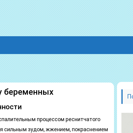
у беременных
П
нности
спалительным процессом реснитчатого
я сильным зудом, жжением, покраснением