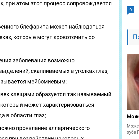
ек, при этом этот процесс сопровождается
0
звенного блефарита может наблюдаться
П
еках, которые могут кровоточить со
чения заболевания возможно
ыделений, скапливаемых в уголках глаз,
азывается мейбомиевым;
 век клещами образуется так называемый
 который может характеризоваться
а в области глаз;
Може
Может
можно проявление аллергического
зуба 
ося при воздействии некоторых