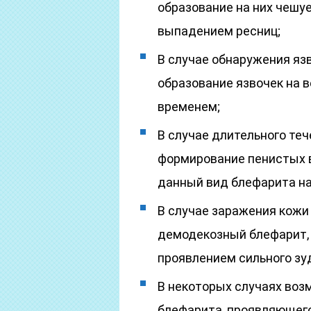
образование на них чешу
выпадением ресниц;
В случае обнаружения я
образование язвочек на в
временем;
В случае длительного те
формирование пенистых в
данный вид блефарита н
В случае заражения кожи
демодекозный блефарит,
проявлением сильного зуд
В некоторых случаях воз
блефарита, проявляющег