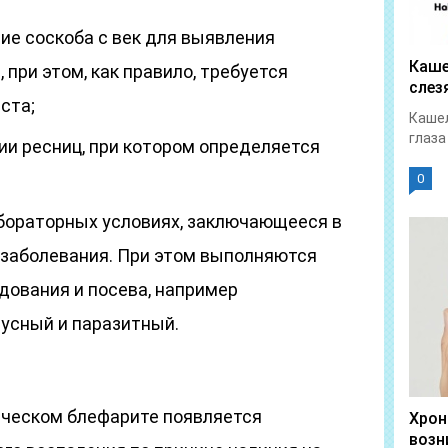
е соскоба с век для выявления
Каше
 при этом, как правило, требуется
слез
ста;
Кашел
глаза
и ресниц, при котором определяется
0
бораторных условиях, заключающееся в
заболевания. При этом выполняются
ования и посева, например
русный и паразитный.
ническом блефарите появляется
Хрон
возн