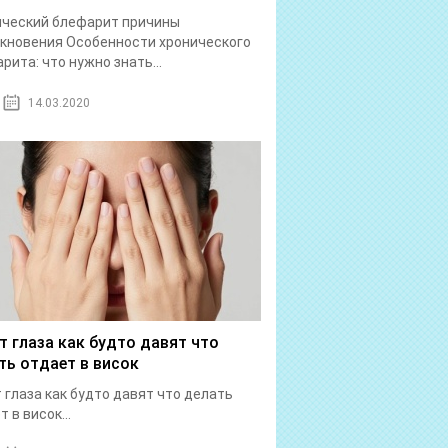
ический блефарит причины
кновения Особенности хронического
рита: что нужно знать...
14.03.2020
т глаза как будто давят что
ть отдает в висок
 глаза как будто давят что делать
 в висок...