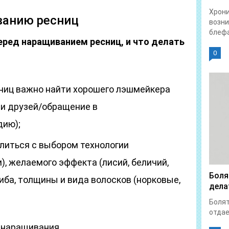
Хрон
ванию ресниц
возни
блефа
еред наращиванием ресниц, и что делать
0
ниц важно найти хорошего лэшмейкера
и друзей/обращение в
дию);
литься с выбором технологии
), желаемого эффекта (лисий, беличий,
Боля
иба, толщины и вида волосков (норковые,
дела
Болят
отдает
 наращивания