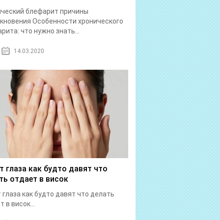
ический блефарит причины
кновения Особенности хронического
рита: что нужно знать...
14.03.2020
т глаза как будто давят что
ть отдает в висок
 глаза как будто давят что делать
 в висок...