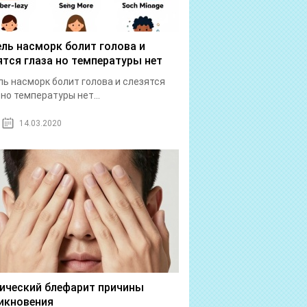
ль насморк болит голова и
ятся глаза но температуры нет
ь насморк болит голова и слезятся
 но температуры нет...
14.03.2020
ический блефарит причины
икновения