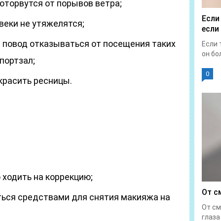
оторвутся от порывов ветра;
Если
веки не утяжелятся;
если
 повод отказываться от посещения таких
Если 
он бол
спортзал;
0
красить ресницы.
 ходить на коррекцию;
От с
ься средствами для снятия макияжа на
От см
глаза 