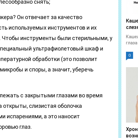
лесообразно снять;
йкера? Он отвечает за качество
Каше
сть используемых инструментов и их
слез
Кашел
. Чтобы инструменты были стерильными, у
глаза
специальный ультрафиолетовый шкаф и
0
пературной обработки (это позволит
икробы и споры, а значит, уберечь
лежать с закрытыми глазами во время
а открыты, слизистая оболочка
ми испарениями, а это наносит
ровью глаз.
Хрон
возн