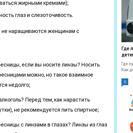
оваться жирными кремами);
ость глаз и слезоточивость.
 не наращиваются женщинам с
Где 
дете
есницы, если вы носите линзы? Носить
Где л
Как д
есницами можно, но такое взаимное
0
ся недолго;
лкоголь? Перед тем, как нарастить
тки), не рекомендуется пить спиртное;
есницы с линзами в глазах? Линзы из глаз