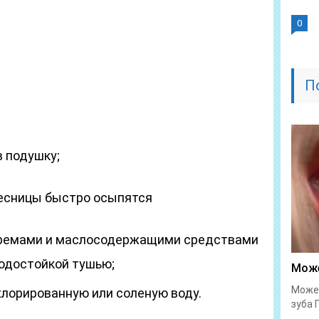
0
П
в подушку;
ресницы быстро осыпятся
кремами и маслосодержащими средствами
 водостойкой тушью;
Може
Может
хлорированную или соленую воду.
зуба 