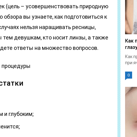
к (цель – усовершенствовать природную
го обзора вы узнаете, как подготовиться к
случаях нельзя наращивать ресницы,
тем девушкам, кто носит линзы, а также
Как 
глаз
йдете ответы на множество вопросов.
Как п
при я
е процедуры
0
статки
 и глубоким;
менится;