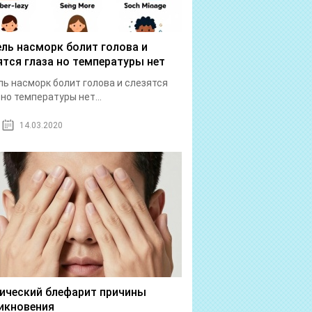
ль насморк болит голова и
ятся глаза но температуры нет
ь насморк болит голова и слезятся
 но температуры нет...
14.03.2020
ический блефарит причины
икновения