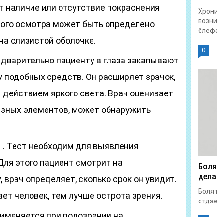
 наличие или отсутствие покраснения
Хрон
возни
ного осмотра может быть определено
блефа
на слизистой оболочке.
0
редварительно пациенту в глаза закапывают
у подобных средств. Он расширяет зрачок,
 действием яркого света. Врач оценивает
азных элементов, может обнаружить
 . Тест необходим для выявления
ля этого пациент смотрит на
Боля
дела
 врач определяет, сколько срок он увидит.
Болят
ет человек, тем лучше острота зрения.
отдает
рименяется при подозрении на