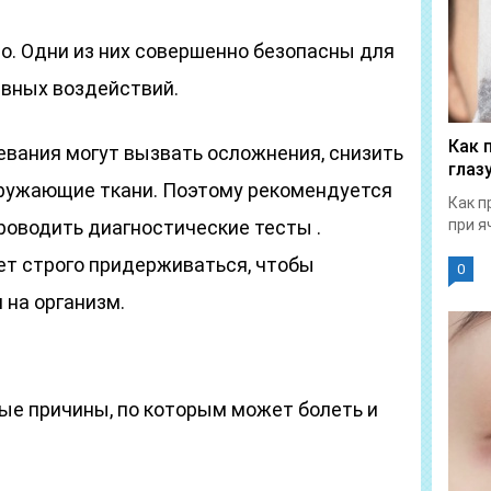
. Одни из них совершенно безопасны для
ивных воздействий.
Как 
евания могут вызвать осложнения, снизить
глаз
окружающие ткани. Поэтому рекомендуется
Как п
роводить диагностические тесты .
при я
т строго придерживаться, чтобы
0
 на организм.
е причины, по которым может болеть и