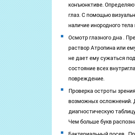
конъюнктиве. Определяют
глаз. С помощью визуаль
наличие инородного тела 
Осмотр глазного дна . П
раствор Атропина или ем
не дает ему сужаться под
состояние всех внутригл
повреждение.
Проверка остроты зрения
возможных осложнений. Д
диагностическую таблицу,
Чем больше букв распозна
Бактериальный посев . П