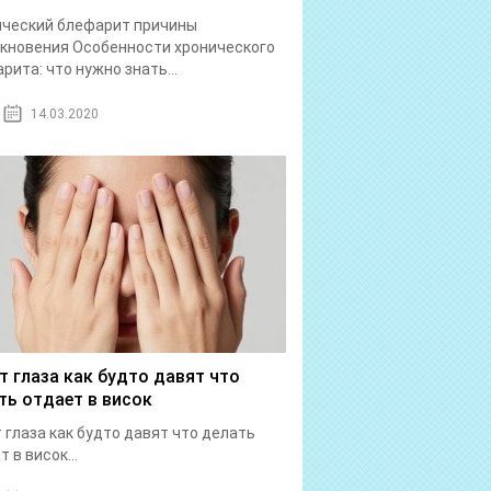
ический блефарит причины
кновения Особенности хронического
рита: что нужно знать...
14.03.2020
т глаза как будто давят что
ть отдает в висок
 глаза как будто давят что делать
 в висок...