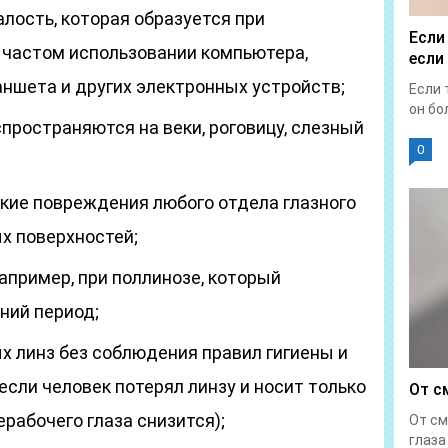
алость, которая образуется при
Если
 частом использовании компьютера,
если
аншета и других электронных устройств;
Если 
он бол
пространяются на веки, роговицу, слезный
0
кие повреждения любого отдела глазного
х поверхностей;
апример, при поллинозе, который
ний период;
х линз без соблюдения правил гигиены и
если человек потерял линзу и носит только
От с
ерабочего глаза снизится);
От см
глаза 