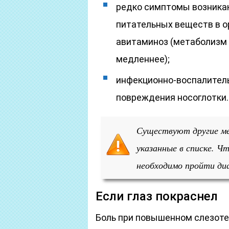
редко симптомы возника
питательных веществ в о
авитаминоз (метаболизм 
медленнее);
инфекционно-воспалител
повреждения носоглотки.
Существуют другие ме
указанные в списке. Ч
необходимо пройти ди
Если глаз покраснел
Боль при повышенном слезоте