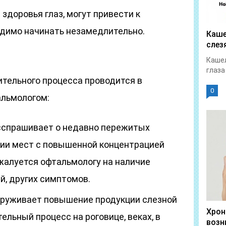
здоровья глаз, могут привести к
димо начинать незамедлительно.
Каше
слез
Кашел
глаза
тельного процесса проводится в
0
альмологом:
асспрашивает о недавно пережитых
нии мест с повышенной концентрацией
жалуется офтальмологу на наличие
, других симптомов.
аруживает повышение продукции слезной
Хрон
ельный процесс на роговице, веках, в
возн