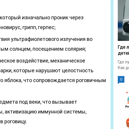
 который изначально проник через
новирус, грипп, герпес;
вия ультрафиолетового излучения во
Где 
тым солнцем, посещением солярия;
дете
ческое воздействие, механическое
Где л
Как д
варки, которые нарушают целостность
го яблока, что сопровождается роговичным
0
едмета под веки, что вызывает
ы, активизацию иммунной системы,
в роговицу.