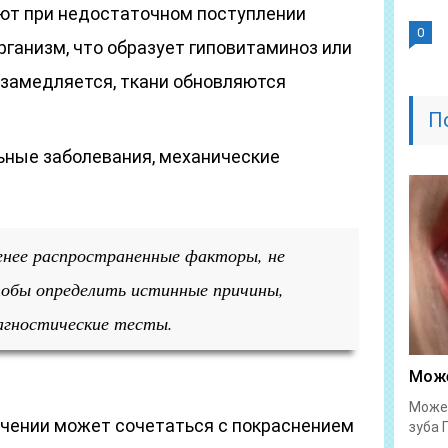
ют при недостаточном поступлении
0
рганизм, что образует гиповитаминоз или
замедляется, ткани обновляются
П
ьные заболевания, механические
нее распространенные факторы, не
тобы определить истинные причины,
агностические тесты.
Може
Может
чении может сочетаться с покраснением
зуба 