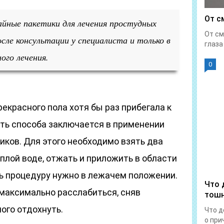
От с
ные пакетики для лечения простудных
От см
осле консультации у специалиста и только в
глаза 
ого лечения.
0
красного пола хотя бы раз прибегала к
уть способа заключается в применении
ков. Для этого необходимо взять два
еплой воде, отжать и приложить в области
ть процедуру нужно в лежачем положении.
Что 
 максимально расслабиться, сняв
тош
ого отдохнуть.
Что д
о прич