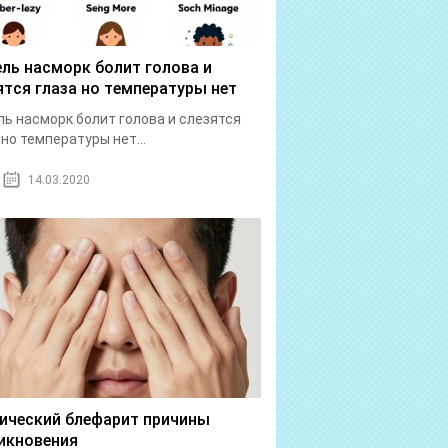
ль насморк болит голова и
ятся глаза но температуры нет
ь насморк болит голова и слезятся
 но температуры нет...
14.03.2020
ический блефарит причины
икновения