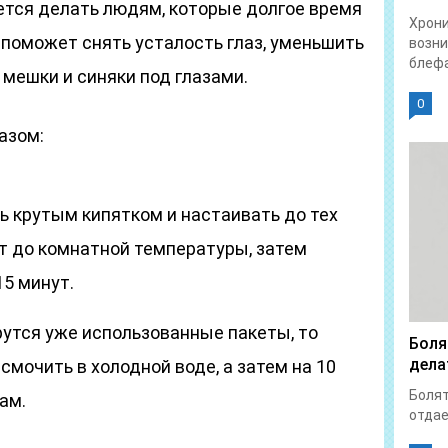
ется делать людям, которые долгое время
Хрон
 поможет снять усталость глаз, уменьшить
возни
блефа
 мешки и синяки под глазами.
0
азом:
ь крутым кипятком и настаивать до тех
ут до комнатной температуры, затем
15 минут.
рутся уже использованные пакеты, то
Боля
дела
смочить в холодной воде, а затем на 10
Болят
ам.
отдает