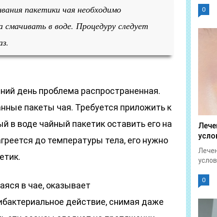
ания пакетики чая необходимо
0
а смачивать в воде. Процедуру следует
аз.
шний день проблема распространенная.
нные пакеты чая. Требуется приложить к
й в воде чайный пакетик оставить его на
Лече
усло
агреется до температуры тела, его нужно
Лечен
етик.
услов
0
аяся в чае, оказывает
ибактериальное действие, снимая даже