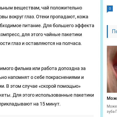
льным веществам, чай положительно
0
вы вокруг глаз. Отеки пропадают, кожа
обходимое питание. Для большего эффекта
П
омпресс, для этого чайные пакетики
сти глаз и оставляются на полчаса.
бимого фильма или работа допоздна за
ьно напомнят о себе покраснениями и
и. В этом случае «скорой помощью»
кеты. Для этого использованные пакетики
Може
прикладывают на 15 минут.
Может
зуба 