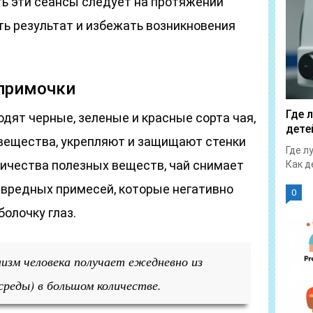
ть эти сеансы следует на протяжении
ть результат и избежать возникновения
 примочки
Где 
дят черные, зеленые и красные сорта чая,
дете
вещества, укрепляют и защищают стенки
Где л
личества полезных веществ, чай снимает
Как д
 вредных примесей, которые негативно
0
олочку глаз.
низм человека получает ежедневно из
реды) в большом количестве.