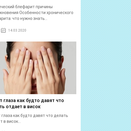
ический блефарит причины
кновения Особенности хронического
рита: что нужно знать...
14.03.2020
т глаза как будто давят что
ть отдает в висок
 глаза как будто давят что делать
 в висок...