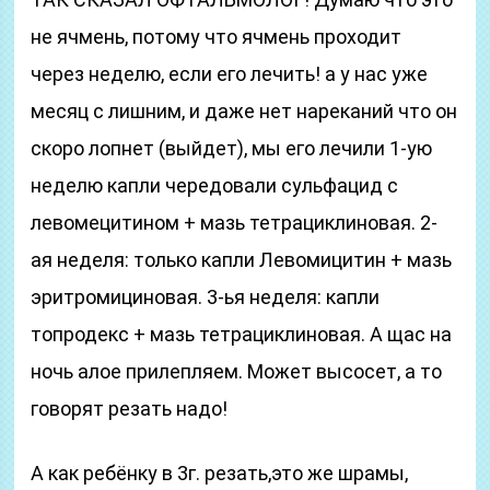
не ячмень, потому что ячмень проходит
через неделю, если его лечить! а у нас уже
месяц с лишним, и даже нет нареканий что он
скоро лопнет (выйдет), мы его лечили 1-ую
неделю капли чередовали сульфацид с
левомецитином + мазь тетрациклиновая. 2-
ая неделя: только капли Левомицитин + мазь
эритромициновая. 3-ья неделя: капли
топродекс + мазь тетрациклиновая. А щас на
ночь алое прилепляем. Может высосет, а то
говорят резать надо!
А как ребёнку в 3г. резать,это же шрамы,