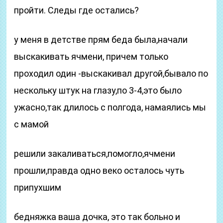
пройти. Следы где остались?
у меня в детстве прям беда была,начали
выскакивать ячмени, причем только
проходил один -выскакивал другой,бывало по
нескольку штук на глазу,по 3-4,это было
ужасно,так длилось с полгода, намаялись мы
с мамой
решили закаливаться,помогло,ячмени
прошли,правда одно веко осталось чуть
припухшим
бедняжка ваша дочка, это так больно и