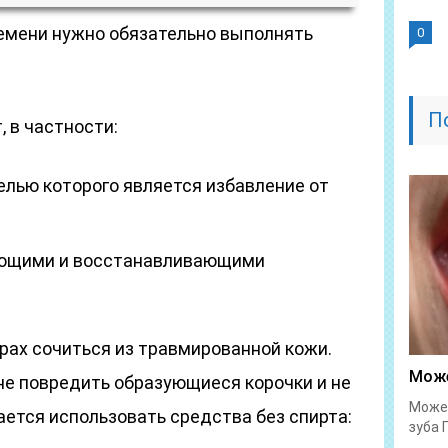
ремени нужно обязательно выполнять
0
П
, в частности:
елью которого является избавление от
ающими и восстанавливающими
рах сочиться из травмированной кожи.
Може
не повредить образующиеся корочки и не
Может
ется использовать средства без спирта:
зуба 