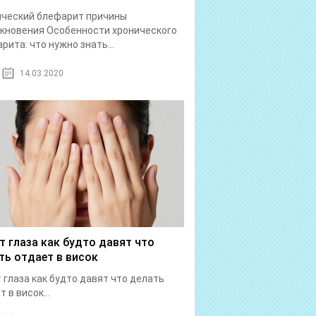
ический блефарит причины
кновения Особенности хронического
рита: что нужно знать...
14.03.2020
т глаза как будто давят что
ть отдает в висок
 глаза как будто давят что делать
 в висок...