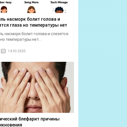
ль насморк болит голова и
ятся глаза но температуры нет
ь насморк болит голова и слезятся
 но температуры нет...
14.03.2020
ический блефарит причины
икновения