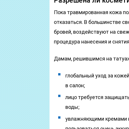
Разрешена ли космет
Пока травмированная кожа по
отказаться. В большинстве с
бровей, воздействуют на све
процедура нанесения и снятия
Дамам, решившимся на татуаж
глобальный уход за коже
в салон;
лицо требуется защищать
воды;
увлажняющими кремами н
пользоваться очень аккур