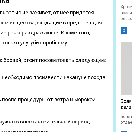
ика
Хрон
лностью не заживет, от нее придется
возни
блефа
воем вещества, входящие в средства для
0
жие раны раздражающе. Кроме того,
 только усугубит проблему.
 бровей, стоит посоветовать следующее:
й необходимо произвести накануне похода
 после процедуры от ветра и морской
Боля
дела
Болят
ужно в восстановительный период
отдает
атно и по минимуму.