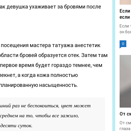
 как девушка ухаживает за бровями после
Если
если
Если 
он бол
0
е посещения мастера татуажа анестетик
области бровей образуется отек. Затем там
 первое время будет гораздо темнее, чем
екнет, а когда кожа полностью
апланированную насыщенность.
шний раз не беспокоиться, цвет может
От с
 среднем на то, чтобы все зажило,
От см
десяти суток.
глаза 