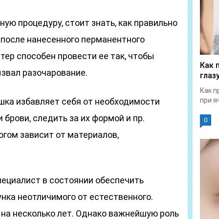
ную процедуру, стоит знать, как правильно
 после нанесенного перманентного
ер способен провести ее так, чтобы
Как 
ызвал разочарование.
глаз
Как п
шка избавляет себя от необходимости
при я
брови, следить за их формой и пр.
0
огом зависит от материалов,
ециалист в состоянии обеспечить
нка неотличимого от естественного.
 на несколько лет. Однако важнейшую роль