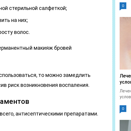
0
ой стерильной салфеткой;
ить на них;
осту волос.
перманентный макияж бровей
спользоваться, то можно замедлить
Лече
усло
ив риск возникновения воспаления.
Лечен
услов
каментов
0
всего, антисептическими препаратами.