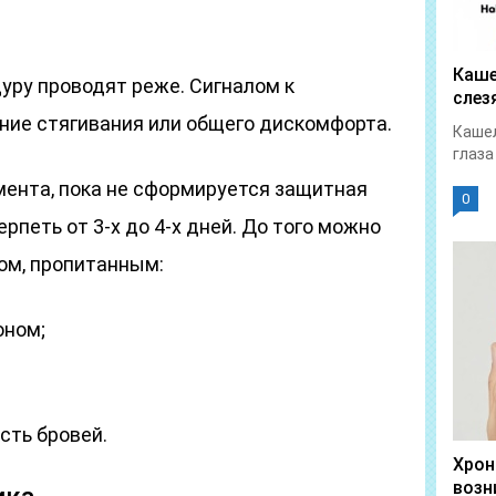
Каше
дуру проводят реже. Сигналом к
слез
ие стягивания или общего дискомфорта.
Кашел
глаза
мента, пока не сформируется защитная
0
ерпеть от 3-х до 4-х дней. До того можно
ом, пропитанным:
ном;
сть бровей.
Хрон
возн