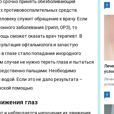
о срочно принять обезболивающий
0
х противовоспалительных средств.
овеку служит обращение к врачу. Если
нного заболевания (грипп, ОРЗ), то
щь сможет оказать врач терапевт. В
сультация офтальмолога и зачастую
и в глазе стало попадание инородного
м случае не нужно тереть глаза и пытаться
Лече
редственно пальцами. Необходимо
усло
водой. Если это не дало результата –
Лечен
услов
нской помощью.
0
вижения глаз
ят и наблюдается нарушение их движения,