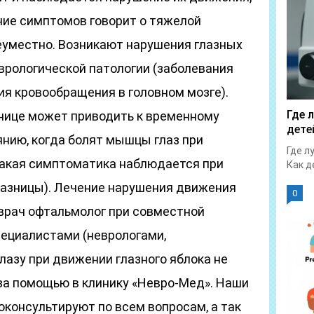
ние симптомов говорит о тяжелой
неуместно. Возникают нарушения глазных
врологической патологии (заболевания
я кровообращения в головном мозге).
Где 
нице может приводить к временному
дете
нию, когда болят мышцы глаз при
Где л
такая симптоматика наблюдается при
Как д
лазницы). Лечение нарушения движения
0
 врач офтальмолог при совместной
ециалистами (неврологами,
глазу при движении глазного яблока не
 за помощью в клинику «Невро-Мед». Наши
консультируют по всем вопросам, а так