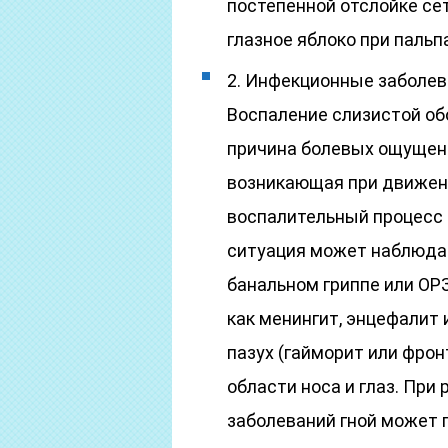
постепенной отслойке сет
глазное яблоко при паль
2. Инфекционные заболева
Воспаление слизистой об
причина болевых ощущений
возникающая при движении
воспалительный процесс 
ситуация может наблюдат
банальном гриппе или ОРЗ
как менингит, энцефалит 
пазух (гайморит или фро
области носа и глаз. Пр
заболеваний гной может п