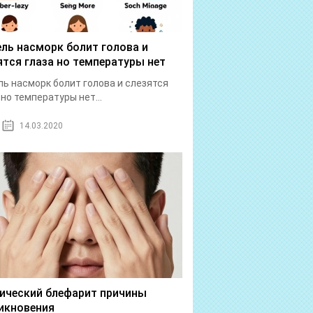
ль насморк болит голова и
ятся глаза но температуры нет
ь насморк болит голова и слезятся
 но температуры нет...
14.03.2020
ический блефарит причины
икновения