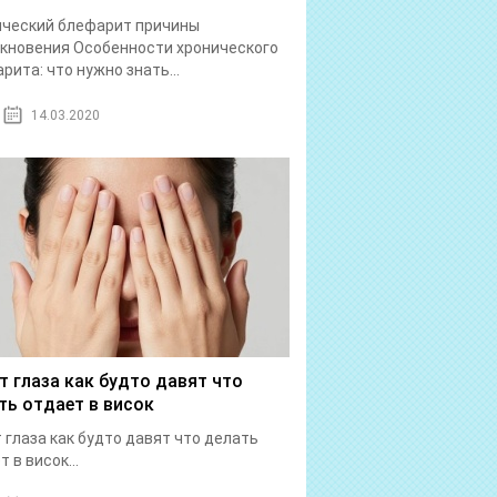
ический блефарит причины
кновения Особенности хронического
рита: что нужно знать...
14.03.2020
т глаза как будто давят что
ть отдает в висок
 глаза как будто давят что делать
 в висок...