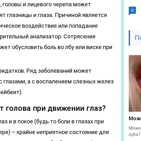
а, головы и лицевого черепа может
0
лят глазницы и глаза. Причиной является
ическое воздействие или попадание
рительный анализатор. Сотрясение
П
жет обусловить боль во лбу или виске при
придатков. Ряд заболеваний может
с глазами, а с воспалением слезных желез
мейбеит).
ит голова при движении глаз?
Може
з и в покое (будь то боли в глазах при
Может
ере) – крайне неприятное состояние для
зуба 