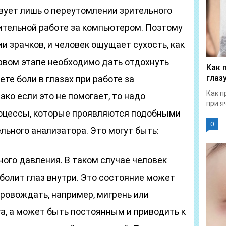
вует лишь о переутомлении зрительного
ительной работе за компьютером. Поэтому
и зрачков, и человек ощущает сухость, как
первом этапе необходимо дать отдохнуть
Как 
глаз
те боли в глазах при работе за
Как п
ко если это не помогает, то надо
при я
роцессы, которые проявляются подобными
0
ьного анализатора. Это могут быть:
ого давления. В таком случае человек
болит глаз внутри. Это состояние может
ровождать, например, мигрень или
а, а может быть постоянным и приводить к