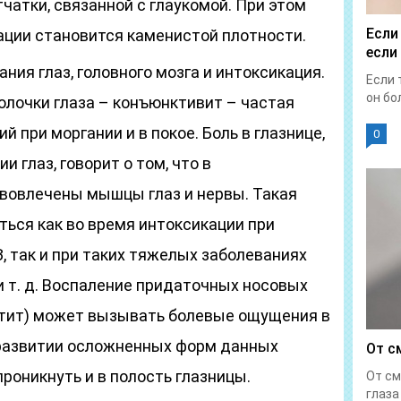
чатки, связанной с глаукомой. При этом
Если
пации становится каменистой плотности.
если
ния глаз, головного мозга и интоксикация.
Если 
он бол
олочки глаза – конъюнктивит – частая
 при моргании и в покое. Боль в глазнице,
0
 глаз, говорит о том, что в
вовлечены мышцы глаз и нервы. Такая
ься как во время интоксикации при
, так и при таких тяжелых заболеваниях
и т. д. Воспаление придаточных носовых
нтит) может вызывать болевые ощущения в
и развитии осложненных форм данных
От с
роникнуть и в полость глазницы.
От см
глаза 