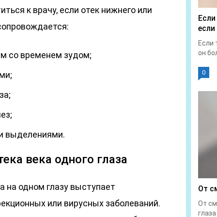
ться к врачу, если отек нижнего или
Если
 сопровождается:
если
Если 
он бол
м со временем зудом;
0
ми;
за;
ез;
и выделениями.
ека века одного глаза
ка на одном глазу выступает
От с
екционных или вирусных заболеваний.
От см
глаза 