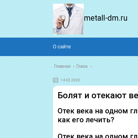
metall-dm.ru
О сайте
Главная
›
Глаза
14.02.2020
Болят и отекают ве
Отек века на одном гл
как его лечить?
Отек века на одном г