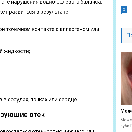
тате нарушения водно-солевого баланса.
0
жет развиться в результате:
ри точечном контакте с аллергеном или
П
й жидкости;
 в сосудах, почках или сердце.
Може
ирующие отек
Может
зуба 
ровождаться отечностью нижнего или