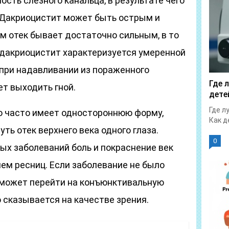
сть слезного канальца, в результате чего
 Дакриоцистит может быть острым и
м отек бывает достаточно сильным, в то
 дакриоцистит характеризуется умеренной
 при надавливании из пораженного
Где 
ет выходить гной.
дете
Где л
о часто имеет одностороннюю форму,
Как д
ть отек верхнего века одного глаза.
0
ых заболеваний боль и покраснение век
м ресниц. Если заболевание не было
 может перейти на конъюнктивальную
о сказывается на качестве зрения.