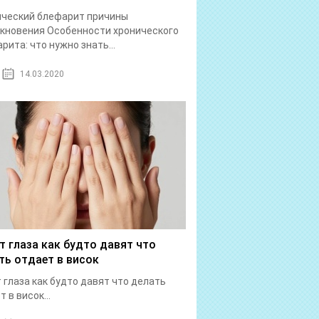
ический блефарит причины
кновения Особенности хронического
рита: что нужно знать...
14.03.2020
т глаза как будто давят что
ть отдает в висок
 глаза как будто давят что делать
 в висок...