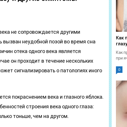
 века не сопровождается другими
Как 
ь вызван неудобной позой во время сна
глаз
ричин отека одного века является
Как п
при я
учае он проходит в течение нескольких
может сигнализировать о патологиях иного
0
ется покраснением века и глазного яблока.
бенностей строения века одного глаза:
лько тоньше, чем на другом.