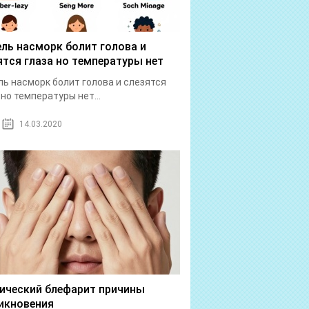
ль насморк болит голова и
ятся глаза но температуры нет
ь насморк болит голова и слезятся
 но температуры нет...
14.03.2020
ический блефарит причины
икновения