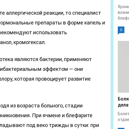
Хрон
те аллергической реакции, то специалист
возни
блефа
гормональные препараты в форме капель и
0
 рекомендуют использовать
анол, кромогексал.
 отека являются бактерии, применяют
тибактериальным эффектом — они
лору, которая провоцирует развитие
Боля
дела
дя из возраста больного, стадии
Болят
зникновения. При ячмене и блефарите
отдает
ладывают под веко трижды в сутки: при