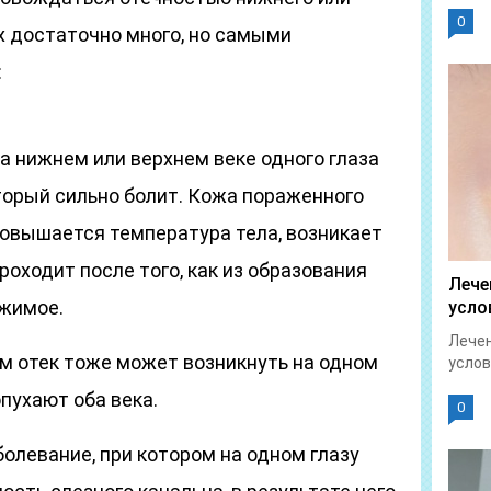
0
Их достаточно много, но самыми
:
на нижнем или верхнем веке одного глаза
торый сильно болит. Кожа пораженного
повышается температура тела, возникает
роходит после того, как из образования
Лече
жимое.
усло
Лечен
м отек тоже может возникнуть на одном
услов
опухают оба века.
0
олевание, при котором на одном глазу