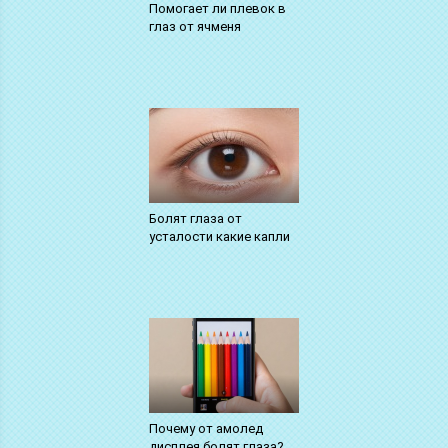
Помогает ли плевок в
глаз от ячменя
Болят глаза от
усталости какие капли
Почему от амолед
дисплея болят глаза?