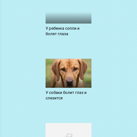
У ребенка сопли и
болят глаза
У собаки болит глаз и
слезится