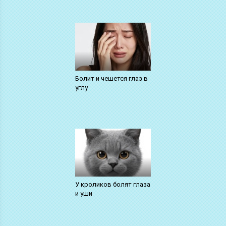
Болит и чешется глаз в
углу
У кроликов болят глаза
и уши