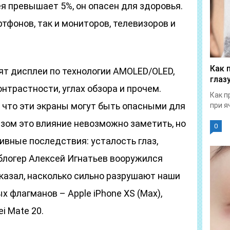
я превышает 5%, он опасен для здоровья.
ртфонов, так и мониторов, телевизоров и
Как 
ят дисплеи по технологии AMOLED/OLED,
глаз
нтрастности, углах обзора и прочем.
Как п
 что эти экраны могут быть опасными для
при я
зом это влияние невозможно заметить, но
0
ивные последствия: усталость глаз,
e-блогер Алексей Игнатьев вооружился
казал, насколько сильно разрушают наши
х флагманов – Apple iPhone XS (Max),
i Mate 20.