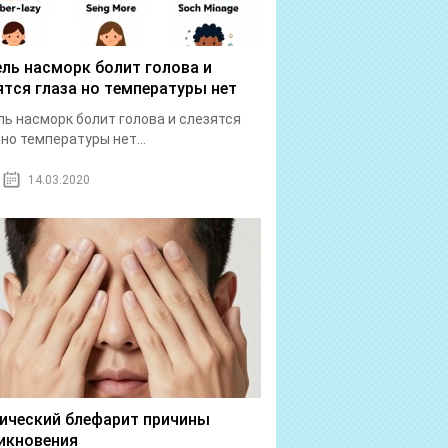
ль насморк болит голова и
ятся глаза но температуры нет
ь насморк болит голова и слезятся
 но температуры нет...
14.03.2020
ический блефарит причины
икновения