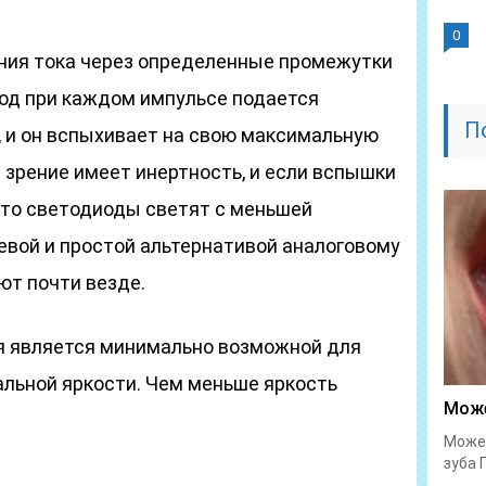
0
ния тока через определенные промежутки
иод при каждом импульсе подается
П
 и он вспыхивает на свою максимальную
 зрение имеет инертность, и если вспышки
что светодиоды светят с меньшей
вой и простой альтернативой аналоговому
ют почти везде.
я является минимально возможной для
альной яркости. Чем меньше яркость
Може
Может
зуба 