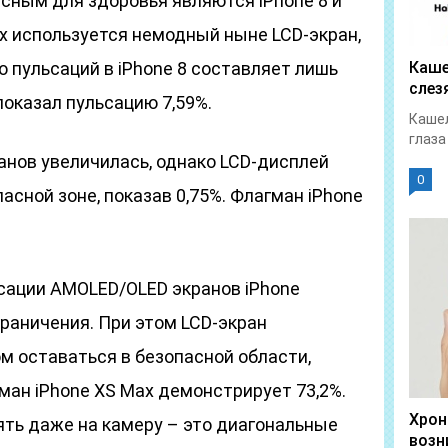
асным для здоровья являются iPhone 8 и
них используется немодный ныне LCD-экран,
о пульсаций в iPhone 8 составляет лишь
Каше
слез
показал пульсацию 7,59%.
Кашел
глаза
анов увеличилась, однако LCD-дисплей
0
асной зоне, показав 0,75%. Флагман iPhone
сации AMOLED/OLED экранов iPhone
аничения. При этом LCD-экран
м оставаться в безопасной области,
гман iPhone XS Max демонстрирует 73,2%.
Хрон
ять даже на камеру – это диагональные
возн