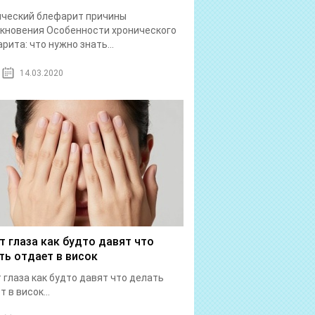
ический блефарит причины
кновения Особенности хронического
рита: что нужно знать...
14.03.2020
т глаза как будто давят что
ть отдает в висок
 глаза как будто давят что делать
 в висок...