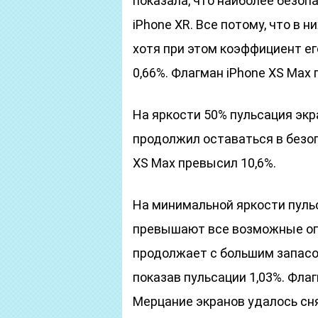
показала, что наиболее безоп
iPhone XR. Все потому, что в 
хотя при этом коэффициент ег
0,66%. Флагман iPhone XS Max 
На яркости 50% пульсация экр
продолжил оставаться в безоп
XS Max превысил 10,6%.
На минимальной яркости пуль
превышают все возможные огр
продолжает с большим запасо
показав пульсации 1,03%. Фла
Мерцание экранов удалось сн