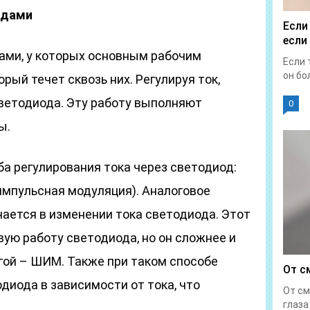
одами
Если
если
ами, у которых основным рабочим
Если 
он бол
рый течет сквозь них. Регулируя ток,
ветодиода. Эту работу выполняют
0
ы.
а регулирования тока через светодиод:
мпульсная модуляция). Аналоговое
ается в изменении тока светодиода. Этот
ую работу светодиода, но он сложнее и
гой – ШИМ. Также при таком способе
От с
диода в зависимости от тока, что
От см
глаза 