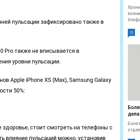
Хрон
возни
блефа
ней пульсации зафиксировано также в
0
0 Pro также не вписывается в
ния уровни пульсации.
ов Apple iPhone XS (Max), Samsung Galaxy
кости 50%:
Боля
дела
Болят
е здоровье, стоит смотреть на телефоны с
отдает
ть влияние пульсаций можно, установив