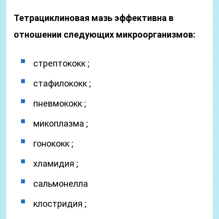
Тетрациклиновая мазь эффективна в
отношении следующих микроорганизмов:
стрептококк ;
стафилококк ;
пневмококк ;
микоплазма ;
гонококк ;
хламидия ;
сальмонелла
клостридия ;