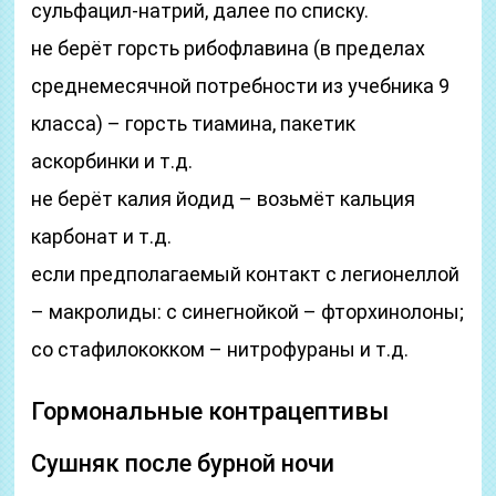
сульфацил-натрий, далее по списку.
не берёт горсть рибофлавина (в пределах
среднемесячной потребности из учебника 9
класса) – горсть тиамина, пакетик
аскорбинки и т.д.
не берёт калия йодид – возьмёт кальция
карбонат и т.д.
если предполагаемый контакт с легионеллой
– макролиды: с синегнойкой – фторхинолоны;
со стафилококком – нитрофураны и т.д.
Гормональные контрацептивы
Сушняк после бурной ночи