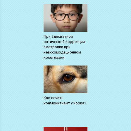
При адекватной
оптической коррекции
аметропии при
неаккомодационном
косоглазии
Как лечить
конъюнктивит у йорка?