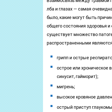
Взаимосвязь между травмой г
лба и глазах — самая очевидн
было, какие могут быть причи
общего состояния здоровья и 
существует множество патоге
распространенными являются
грипп и острые респират
острое или хроническое 
синусит, гайморит);
мигрень;
высокое кровяное давлен
острый приступ глаукомы