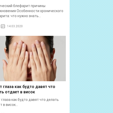
ический блефарит причины
кновения Особенности хронического
рита: что нужно знать...
14.03.2020
т глаза как будто давят что
ть отдает в висок
 глаза как будто давят что делать
 в висок...