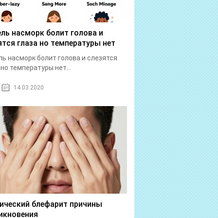
ль насморк болит голова и
ятся глаза но температуры нет
ь насморк болит голова и слезятся
 но температуры нет...
14.03.2020
ический блефарит причины
икновения