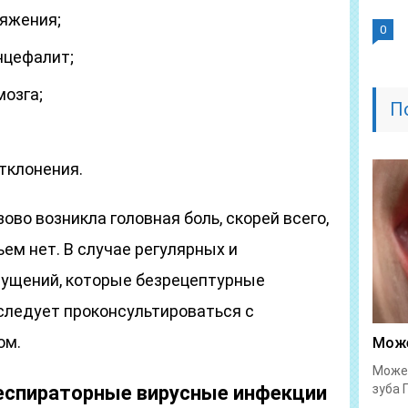
ряжения;
0
нцефалит;
мозга;
П
тклонения.
ово возникла головная боль, скорей всего,
ем нет. В случае регулярных и
ущений, которые безрецептурные
 следует проконсультироваться с
ом.
Може
Может
респираторные вирусные инфекции
зуба 