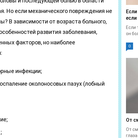
оловы и последующей болью в области
ая. Но если механического повреждения не
Если
если
ны? В зависимости от возраста больного,
Если 
особенностей развития заболевания,
он бол
нных факторов, но наиболее
0
:
орные инфекции;
воспаление околоносовых пазух (лобный
ие;
От с
От см
;
глаза 