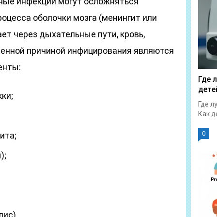
ные инфекции могут осложняться
оцесса оболочки мозга (менингит или
ет через дыхательные пути, кровь,
ненной причиной инфицирования являются
енты:
Где 
дете
ки;
Где л
Как д
0
ита;
);
лис).