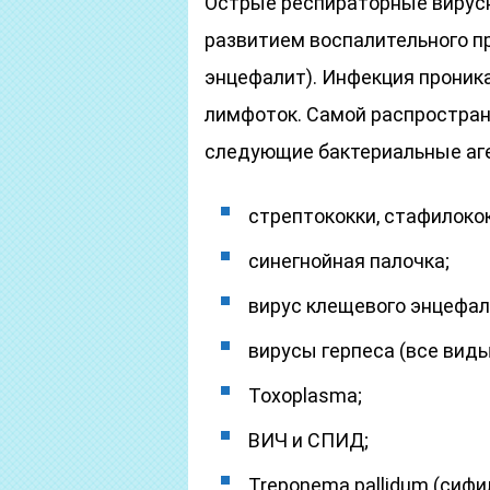
Острые респираторные вирус
развитием воспалительного пр
энцефалит). Инфекция проника
лимфоток. Самой распростра
следующие бактериальные аг
стрептококки, стафилокок
синегнойная палочка;
вирус клещевого энцефал
вирусы герпеса (все виды
Toxoplasma;
ВИЧ и СПИД;
Treponema pallidum (сифи