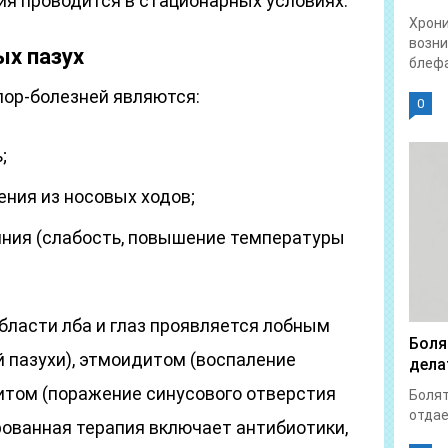
я проводится в стационарных условиях.
Хрон
возни
ых пазух
блефа
ор-болезней являются:
0
;
ния из носовых ходов;
ния (слабость, повышение температуры
бласти лба и глаз проявляется лобным
Боля
 пазухи), этмоидитом (воспаление
дела
итом (поражение синусового отверстия
Болят
отдает
рованная терапия включает антибиотики,