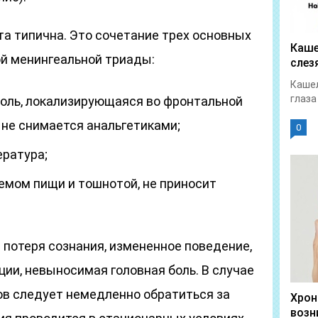
а типична. Это сочетание трех основных
Каше
ой менингеальной триады:
слез
Кашел
глаза
оль, локализирующаяся во фронтальной
я не снимается анальгетиками;
0
ратура;
иемом пищи и тошнотой, не приносит
потеря сознания, измененное поведение,
ии, невыносимая головная боль. В случае
ов следует немедленно обратиться за
Хрон
возн