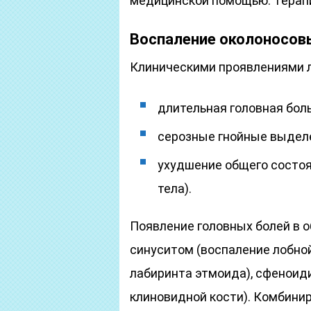
медицинской помощью. Терапи
Воспаление околоносов
Клиническими проявлениями л
длительная головная боль
серозные гнойные выделе
ухудшение общего состоя
тела).
Появление головных болей в о
синуситом (воспаление лобной
лабиринта этмоида), сфеноид
клиновидной кости). Комбини