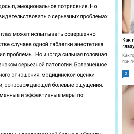
досып, эмоциональное потрясение. Но
видетельствовать о серьезных проблемах.
 и глаз может испытывать совершенно
Как 
стве случаев одной таблетки анестетика
глаз
ия проблемы. Но иногда сильная головная
Как п
при я
знаком серьезной патологии. Болезненное
0
ного отношения, медицинской оценки
и, сопровождающей болевые ощущения.
еменные и эффективные меры по