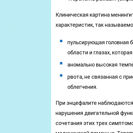
Клиническая картина менингит
характеристик, так называем
пульсирующая головная б
области и глазах, котора
аномально высокая темпе
рвота, не связанная с пр
облегчения.
При энцефалите наблюдаются 
нарушения двигательной функц
сочетания этих трех симптом