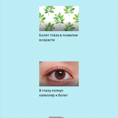
Болят глаза в пожилом
возрасте
В глазу лопнул
капилляр и болит