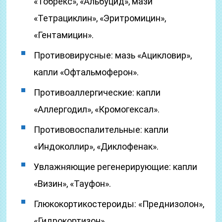
«Тобрекс», «Альбуцид», мази
«Тетрациклин», «Эритромицин»,
«Гентамицин».
Противовирусные: мазь «Ацикловир»,
капли «Офтальмоферон».
Противоаллергические: капли
«Аллергодил», «Кромогексал».
Противовоспалительные: капли
«Индоколлир», «Диклофенак».
Увлажняющие регенерирующие: капли
«Визин», «Тауфон».
Глюкокортикостероиды: «Преднизолон»,
«Гидрокортизон».