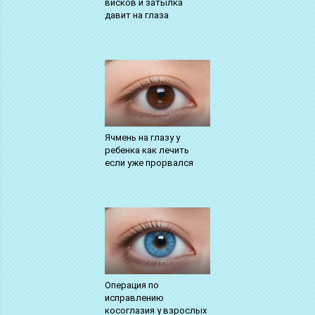
висков и затылка
давит на глаза
Ячмень на глазу у
ребенка как лечить
если уже прорвался
Операция по
исправлению
косоглазия у взрослых