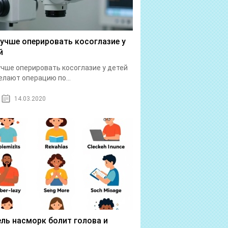
лучше оперировать косоглазие у
й
учше оперировать косоглазие у детей
елают операцию по...
14.03.2020
ль насморк болит голова и