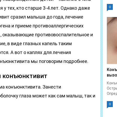
0
 у тех, кто старше 3-4 лет. Однако даже
ивит сразил малыша до года, лечение
ргена и приеме противоаллергических
, оказывающие противовоспалительное и
е, в виде глазных капель таким
ся. А вот о каплях для лечения
конъюнктивита мы поговорим подробнее.
Конъ
й конъюнктивит
вызо
Конъю
ма конъюнктивита. Занести
Остры
Опред
болочку глаза может как сам малыш, так и
0