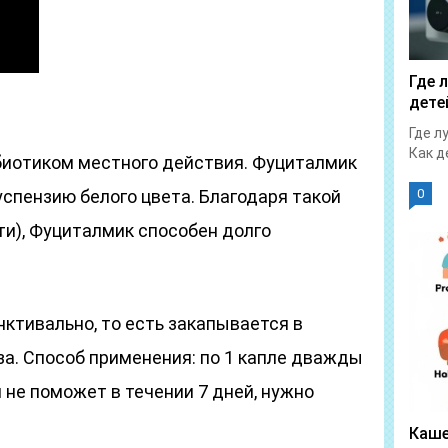
Где 
дете
Где л
Как д
биотиком местного действия. Фуциталмик
спензию белого цвета. Благодаря такой
0
ти), Фуциталмик способен долго
ктивально, то есть закапывается в
а. Способ применения: по 1 капле дважды
и не поможет в течении 7 дней, нужно
Каше