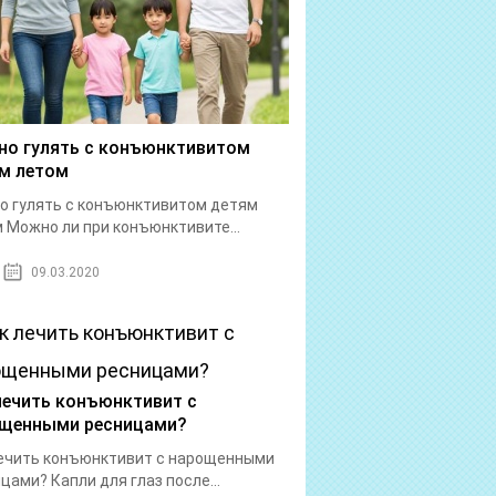
о гулять с конъюнктивитом
м летом
 гулять с конъюнктивитом детям
 Можно ли при конъюнктивите...
09.03.2020
лечить конъюнктивит с
щенными ресницами?
ечить конъюнктивит с нарощенными
цами? Капли для глаз после...