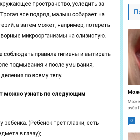
окружающее пространство, уследить за
П
 Трогая все подряд, малыш собирает на
ерий, а затем может, например, потереть
етворные микроорганизмы на слизистую.
е соблюдать правила гигиены и вытирать
сле подмывания и после умывания,
ыделения по всему телу.
Може
т можно узнать по следующим
Может
зуба 
0
 ребенка. (Ребенок трет глазки, есть
дмета в глазу);