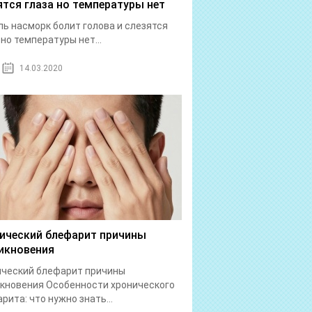
ятся глаза но температуры нет
ь насморк болит голова и слезятся
 но температуры нет...
14.03.2020
ический блефарит причины
икновения
ический блефарит причины
кновения Особенности хронического
рита: что нужно знать...