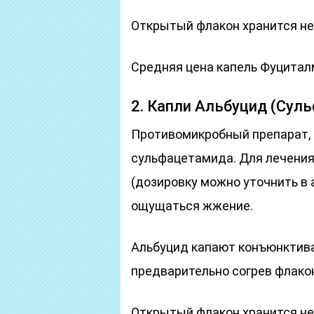
Открытый флакон хранится не
Средняя цена капель Фуциталм
2. Капли Альбуцид (Сул
Противомикробный препарат,
сульфацетамида. Для лечения
(дозировку можно уточнить в 
ощущаться жжение.
Альбуцид капают конъюнктивал
предварительно согрев флако
Открытый флакон хранится не