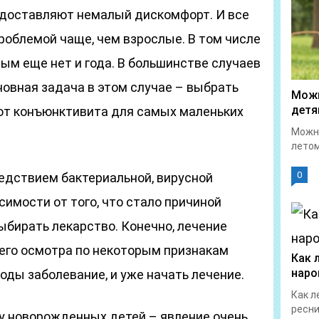
 доставляют немалый дискомфорт. И все
роблемой чаще, чем взрослые. В том числе
ым еще нет и года. В большинстве случаев
новная задача в этом случае – выбрать
Можн
детя
 от конъюнктивита для самых маленьких
Можно
летом
0
дствием бактериальной, вирусной
симости от того, что стало причиной
выбирать лекарство. Конечно, лечение
 его осмотра по некоторым признакам
Как 
наро
оды заболевание, и уже начать лечение.
Как л
ресни
у новорожденных детей – явление очень