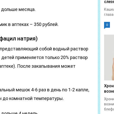
слез
 дольше месяца.
Кашел
глаза
ик в аптеках – 350 рублей.
0
ьфацил натрия)
 представляющий собой водный раствор
 детей применяется только 20% раствор
аптеке). После закапывания может
Хрон
ьный мешок 4-6 раз в день по 1-2 капле,
возн
н до комнатной температуры.
Хрон
возни
блефа
 дольше 4 недель.