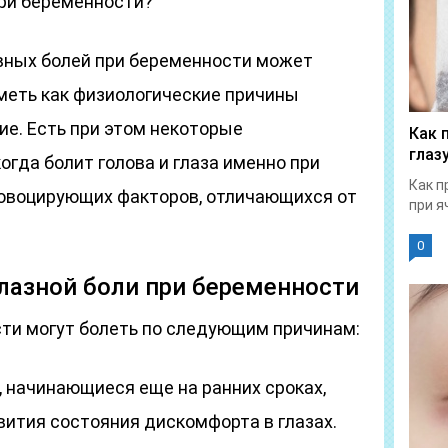
при беременности?
вных болей при беременности может
иметь как физиологические причины
ие. Есть при этом некоторые
Как 
глаз
огда болит голова и глаза именно при
Как п
ровоцирующих факторов, отличающихся от
при я
0
лазной боли при беременности
сти могут болеть по следующим причинам:
, начинающиеся еще на ранних сроках,
вития состояния дискомфорта в глазах.