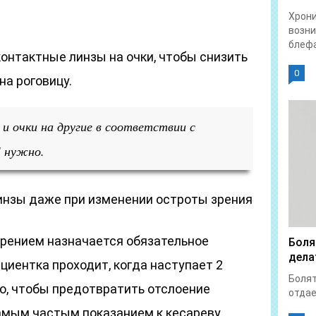
Хрон
возни
блефа
онтактные линзы на очки, чтобы снизить
0
на роговицу.
и очки на другие в соответствии с
Е нужно.
инзы даже при изменении остроты зрения
зрением назначается обязательное
Боля
дела
циентка проходит, когда наступает 2
Болят
о, чтобы предотвратить отслоение
отдает
самым частым показанием к кесареву