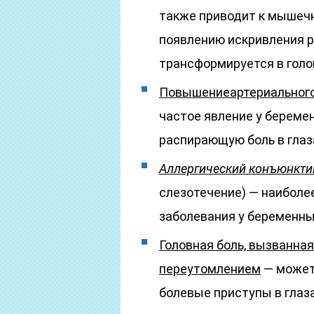
также приводит к мышеч
появлению искривления р
трансформируется в голо
Повышение
артериальног
частое явление у береме
распирающую боль в глаз
Аллергический конъюнкти
слезотечение) — наиболе
заболевания у беременны
Головная боль, вызванна
переутомлением
— может
болевые приступы в глаза