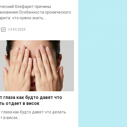
ический блефарит причины
кновения Особенности хронического
рита: что нужно знать...
14.03.2020
т глаза как будто давят что
ть отдает в висок
 глаза как будто давят что делать
 в висок...