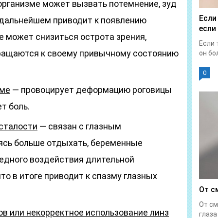
организме может вызвать потемнение, зуд
Если
в дальнейшем приводит к появлению
если
е может снизиться острота зрения,
Если 
вращаются к своему привычному состоянию
он бол
0
зме
— провоцирует деформацию роговицы
т боль.
сталости
— связан с глазным
ясь больше отдыхать, беременные
редного воздействия длительной
что в итоге приводит к спазму глазных
От с
От см
в или некорректное использование линз
глаза 