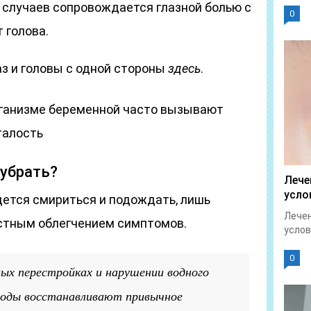
 случаев сопровождается глазной болью с
0
 голова.
аз и головы с одной стороны
здесь
.
рганизме беременной часто вызывают
талость
убрать?
Лече
усло
ется смириться и подождать, лишь
Лечен
стным облегчением симптомов.
услов
0
ых перестройках и нарушении водного
роды восстанавливают привычное