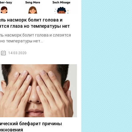
ль насморк болит голова и
ятся глаза но температуры нет
ь насморк болит голова и слезятся
 но температуры нет...
14.03.2020
ический блефарит причины
икновения