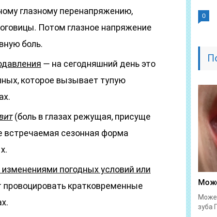
ному глазному перенапряжению,
0
оговицы. Потом глазное напряжение
вную боль.
П
о
давления
— на сегодняшний день это
нных, которое вызывает тупую
ах.
вит
(боль в глазах режущая, присуще
е встречаемая сезонная форма
х.
я изменениями погодных условий или
Може
 провоцировать кратковременные
Может
х.
зуба 