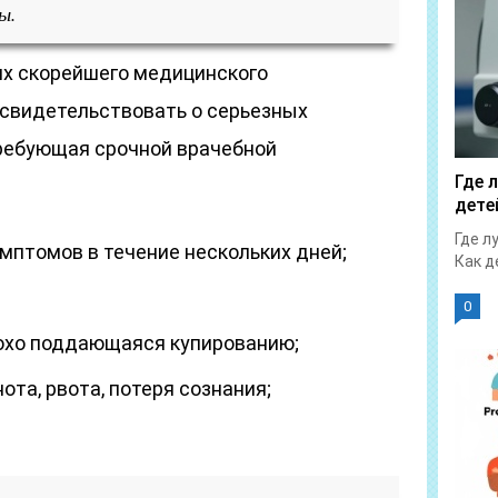
ы.
их скорейшего медицинского
т свидетельствовать о серьезных
ребующая срочной врачебной
Где 
дете
Где л
мптомов в течение нескольких дней;
Как д
0
плохо поддающаяся купированию;
ота, рвота, потеря сознания;
.