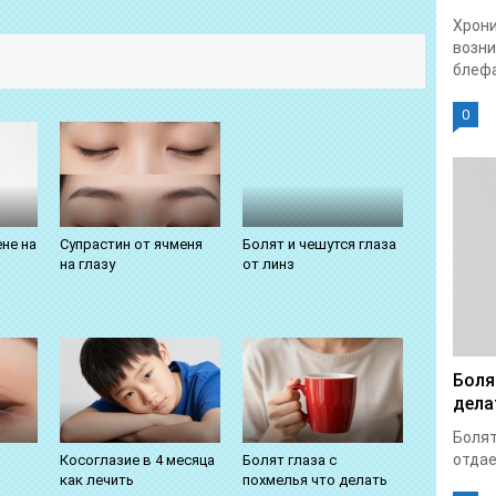
Хрон
возни
блефа
0
не на
Супрастин от ячменя
Болят и чешутся глаза
на глазу
от линз
Боля
дела
Болят
отдает
Косоглазие в 4 месяца
Болят глаза с
как лечить
похмелья что делать