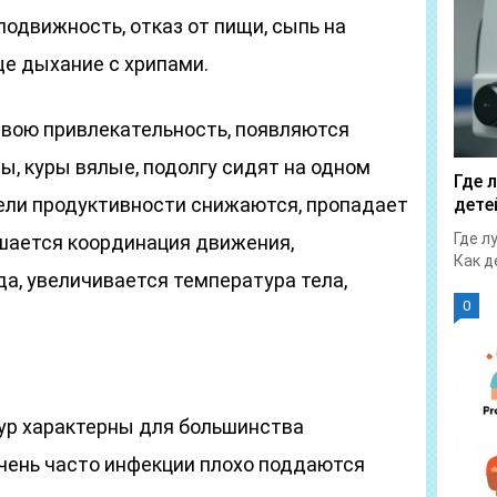
одвижность, отказ от пищи, сыпь на
ще дыхание с хрипами.
 свою привлекательность, появляются
, куры вялые, подолгу сидят на одном
Где 
тели продуктивности снижаются, пропадает
дете
Где л
ушается координация движения,
Как д
, увеличивается температура тела,
0
ур характерны для большинства
чень часто инфекции плохо поддаются