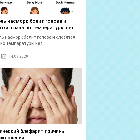
ль насморк болит голова и
ятся глаза но температуры нет
ь насморк болит голова и слезятся
 но температуры нет...
14.03.2020
ический блефарит причины
икновения