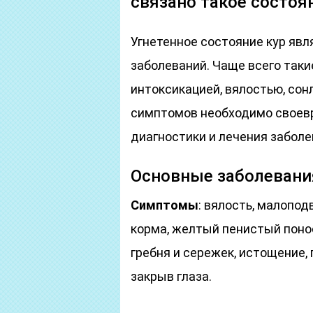
связано такое состоя
Угнетенное состояние кур яв
заболеваний. Чаще всего так
интоксикацией, вялостью, со
симптомов необходимо своевр
диагностики и лечения заболе
Основные заболевани
Симптомы
: вялость, малопод
корма, желтый пенистый понос
гребня и сережек, истощение,
закрыв глаза.