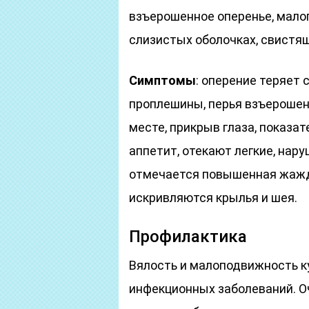
взъерошенное оперенье, малоп
слизистых оболочках, свистя
Симптомы
: оперение теряет
проплешины, перья взъерошены
месте, прикрыв глаза, показа
аппетит, отекают легкие, нар
отмечается повышенная жажда
искривляются крылья и шея.
Профилактика
Вялость и малоподвижность к
инфекционных заболеваний. О