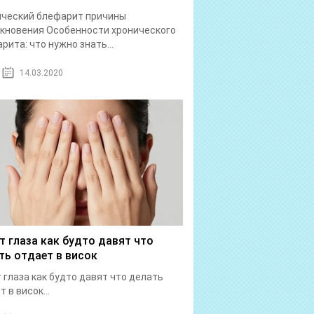
ический блефарит причины
кновения Особенности хронического
рита: что нужно знать...
14.03.2020
т глаза как будто давят что
ть отдает в висок
 глаза как будто давят что делать
 в висок...