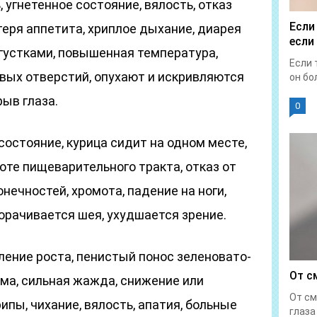
 угнетенное состояние, вялость, отказ
Если
теря аппетита, хриплое дыхание, диарея
если
сгустками, повышенная температура,
Если 
вых отверстий, опухают и искривляются
он бол
рыв глаза.
0
 состояние, курица сидит на одном месте,
боте пищеварительного тракта, отказ от
онечностей, хромота, падение на ноги,
орачивается шея, ухудшается зрение.
ление роста, пенистый понос зеленовато-
От с
рма, сильная жажда, снижение или
От см
ипы, чихание, вялость, апатия, больные
глаза 