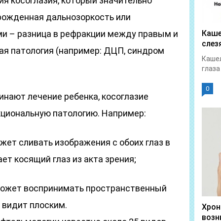
ия косоглазия, который значительно
врожденная дальнозоркость или
и – разница в рефракции между правым и
Каше
слез
ая патология (например: ДЦП, синдром
Кашел
глаза
0
инают лечение ребенка, косоглазие
кциональную патологию. Например:
жет сливать изображения с обоих глаз в
ет косящий глаз из акта зрения;
 может воспринимать пространственный
н видит плоским.
Хрон
возн