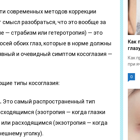
ти современных методов коррекции
т смысл разобраться, что это вообще за
аче — страбизм или гетеротропия) — это
Как 
осей обоих глаз, которые в норме должны
глаз
явный и очевидный симптом косоглазия —
Как п
при я
0
щие типы косоглазия:
.
Это самый распространенный тип
 сходящимся (эзотропия — когда глазки
 или расходящимся (экзотропия — когда
нешнему уголку).