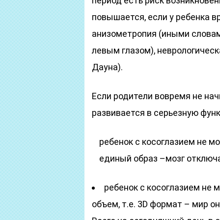
период есть риск возникновен
повышается, если у ребенка 
анизометропия (иными словам
левым глазом), неврологическ
Дауна).
Если родители вовремя не нач
развивается в серьезную фун
ребенок с косоглазием не мо
единый образ –мозг отключа
ребенок с косоглазием не
объем, т.е. 3D формат – мир о