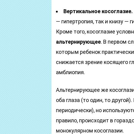
Вертикальное косоглазие.
— гипертропия, так и книзу — г
Кроме того, косоглазие услов
альтернирующее
. В первом с
которым ребенок практически 
снижается зрение косящего г
амблиопия.
Альтернирующее же косоглази
оба глаза (то один, то другой).
периодически), но используют
правило, происходит в гораздо
монокулярном косоглазии.