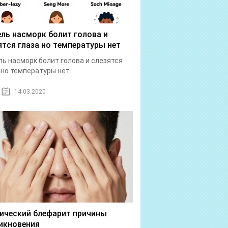
ль насморк болит голова и
ятся глаза но температуры нет
ь насморк болит голова и слезятся
 но температуры нет...
14.03.2020
ический блефарит причины
икновения