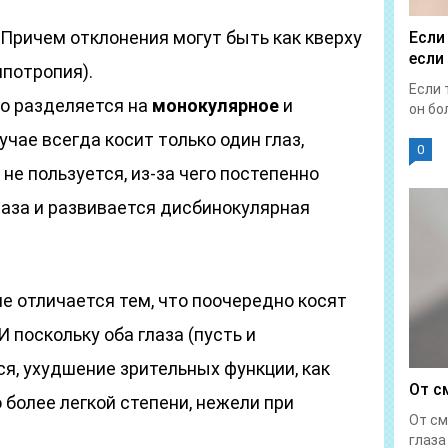
Причем отклонения могут быть как кверху
Если
если
ипотропия).
Если 
но разделяется на
монокулярное
и
он бол
лучае всегда косит только один глаз,
0
не пользуется, из-за чего постепенно
лаза и развивается дисбинокулярная
е отличается тем, что поочередно косят
 И поскольку оба глаза (пусть и
ся, ухудшение зрительных функции, как
От с
 более легкой степени, нежели при
От см
глаза 