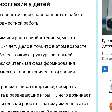
соглазия у детей
 является несогласованность в работе
совместной работы.
ым или рано приобретенным, может
Где 
 3-4 лет. Дело в том, что в этом возрасте
дете
Где л
олее тонких структур зрительной
Как д
заключительная фаза формирования
0
много, стереоскопического) зрения.
 рассматривать картинки, собирать
ать в развивающие игры – у него возникает
рительная работа. Поэтому именно в этот