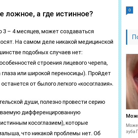
0
де ложное, а где истинное?
о 3 – 4 месяцев, может создаваться
П
 косят. На самом деле никакой медицинской
ьшинстве подобных случаев нет:
особенностей строения лицевого черепа,
а глаза или широкой переносицы). Пройдет
 останется от былого легкого «косоглазия».
тельской души, полезно провести серию
зываемую дифференцированную
Може
истинным косоглазием), которые
Может
зуба 
алыша, что никакой проблемы нет. Об