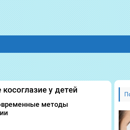
 косоглазие у детей
П
 современные методы
ии