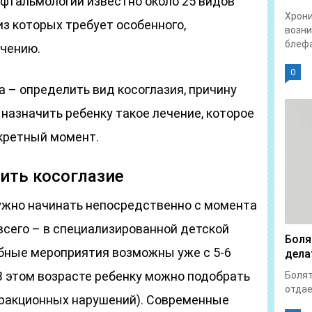
офтальмологии известно около 25 видов
Хрон
из которых требует особенного,
возни
блефа
ечению.
0
 – определить вид косоглазия, причину
 назначить ребенку такое лечение, которое
кретный момент.
ить косоглазие
нужно начинать непосредственно с момента
всего – в специализированной детской
Боля
ебные мероприятия возможны уже с 5-6
дела
В этом возрасте ребенку можно подобрать
Болят
отдает
фракционных нарушений). Современные