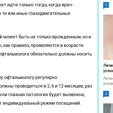
ет идти только тогда, когда врач-
0
 те или иные глазодвигательные
ей может быть не только врожденным, но и
 как правило, проявляются в возрасте
у офтальмолога обязательно должны носить
Лече
усло
у офтальмологу регулярно:
Лечен
услов
жны проводиться в 2, 6 и 12 месяцев, раз
Если глазная патология будет выявлена,
0
ит индивидуальный режим посещений.