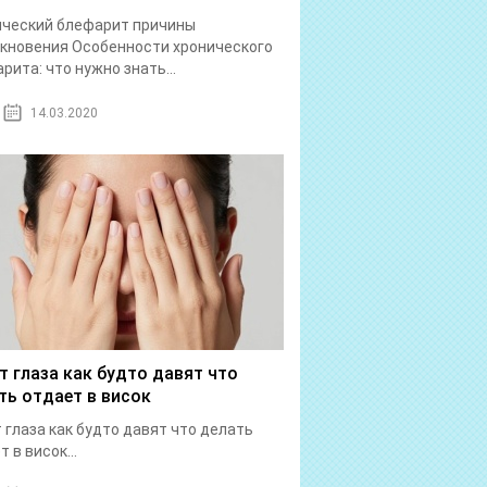
ический блефарит причины
кновения Особенности хронического
рита: что нужно знать...
14.03.2020
т глаза как будто давят что
ть отдает в висок
 глаза как будто давят что делать
 в висок...