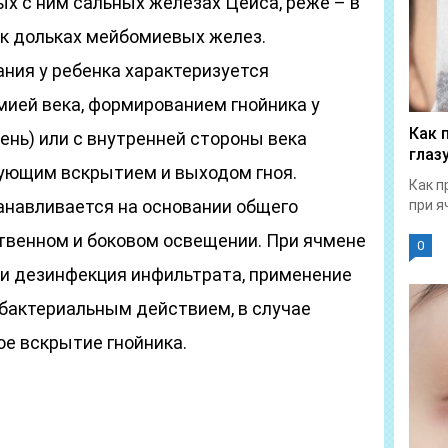
х с ним сальных железах Цейса, реже – в
к дольках мейбомиевых желез.
ния у ребенка характеризуется
мией века, формированием гнойника у
Как 
нь) или с внутренней стороны века
глаз
дующим вскрытием и выходом гноя.
Как п
анавливается на основании общего
при я
ственном и боковом освещении. При ячмене
0
 и дезинфекция инфильтрата, применение
ибактериальным действием, в случае
ое вскрытие гнойника.