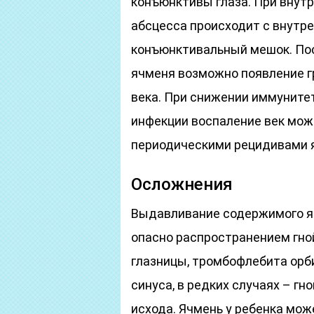
конъюнктивы глаза. При внут
абсцесса происходит с внутре
конъюнктивальный мешок. Пос
ячменя возможно появление г
века. При снижении иммунитет
инфекции воспаление век мож
периодическими рецидивами 
Осложнения
Выдавливание содержимого яч
опасно распространением гно
глазницы, тромбофлебита орб
синуса, в редких случаях – гн
исхода. Ячмень у ребенка мож