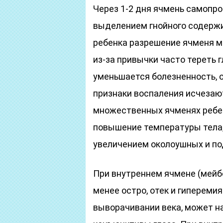
Через 1-2 дня ячмень самопр
выделением гнойного содержим
ребенка разрешение ячменя м
из-за привычки часто тереть 
уменьшается болезненность, от
признаки воспаления исчезают
множественных ячменях ребен
повышение температуры тела
увеличением околоушных и п
При внутреннем ячмене (мейб
менее остро, отек и гипереми
выворачивании века, может н