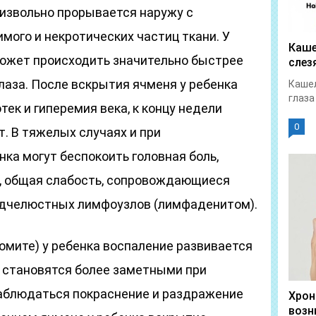
оизвольно прорывается наружу с
ого и некротических частиц ткани. У
Каше
ожет происходить значительно быстрее
слез
глаза. После вскрытия ячменя у ребенка
Кашел
глаза
ек и гиперемия века, к концу недели
0
. В тяжелых случаях и при
ка могут беспокоить головная боль,
, общая слабость, сопровождающиеся
одчелюстных лимфоузлов (лимфаденитом).
омите) у ребенка воспаление развивается
я становятся более заметными при
аблюдаться покраснение и раздражение
Хрон
возн