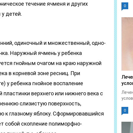
ническое течение ячменя и других
0
у детей.
нний, одиночный и множественный, одно-
нка. Наружный ячмень у ребенка
уется гнойным очагом на краю наружной
а в корневой зоне ресниц. При
Лече
е) у ребенка гнойное воспаление
усло
Лечен
 пластинки верхнего или нижнего века с
услов
треннюю слизистую поверхность,
0
ю к глазному яблоку. Сформировавшийся
ет собой скопление полиморфно-