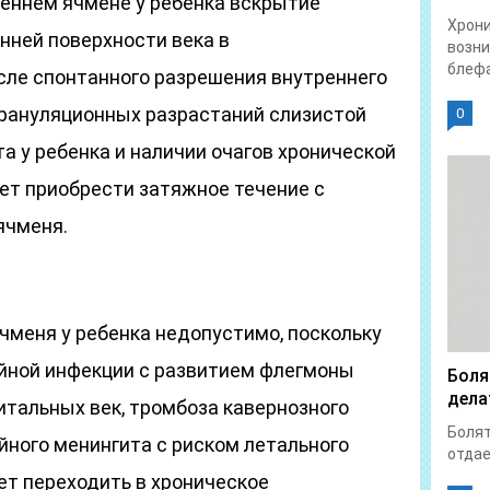
реннем ячмене у ребенка вскрытие
Хрон
нней поверхности века в
возни
блефа
ле спонтанного разрешения внутреннего
рануляционных разрастаний слизистой
0
а у ребенка и наличии очагов хронической
ет приобрести затяжное течение с
ячменя.
меня у ребенка недопустимо, поскольку
йной инфекции с развитием флегмоны
Боля
дела
итальных век, тромбоза кавернозного
Болят
ойного менингита с риском летального
отдает
ет переходить в хроническое