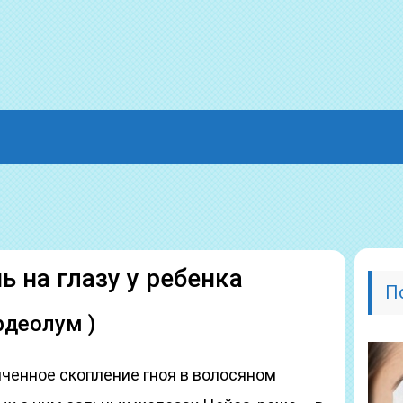
 на глазу у ребенка
П
рдеолум )
иченное скопление гноя в волосяном