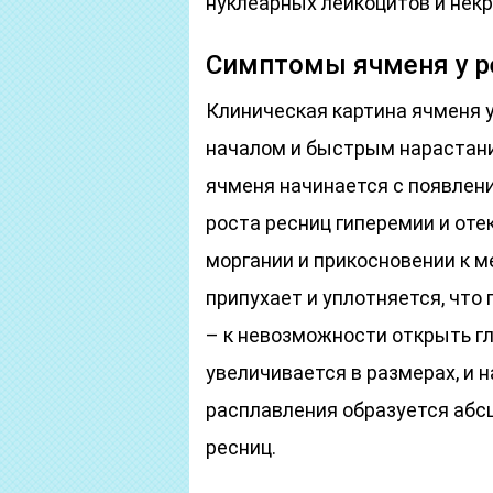
нуклеарных лейкоцитов и некро
Симптомы ячменя у р
Клиническая картина ячменя 
началом и быстрым нарастан
ячменя начинается с появлени
роста ресниц гиперемии и оте
моргании и прикосновении к м
припухает и уплотняется, что
– к невозможности открыть г
увеличивается в размерах, и н
расплавления образуется абсц
ресниц.