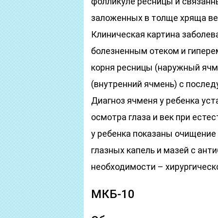
фолликуле ресницы и связанны
заложенных в толще хряща ве
Клиническая картина заболева
болезненным отеком и гипере
корня ресницы (наружный ячме
(внутренний ячмень) с после
Диагноз ячменя у ребенка уст
осмотра глаза и век при есте
у ребенка показаны очищение
глазных капель и мазей с ант
необходимости – хирургическ
МКБ-10