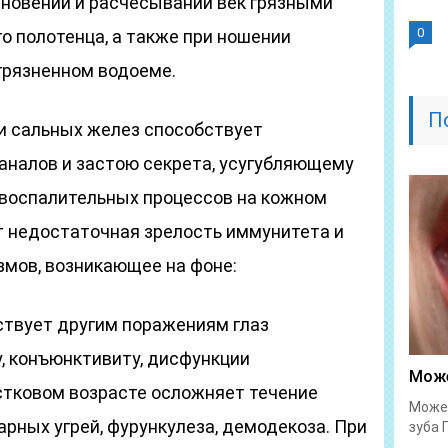
сновении и расчесывании век грязными
0
го полотенца, а также при ношении
агрязненном водоеме.
П
и сальных желез способствует
аналов и застою секрета, усугубляющему
-воспалительных процессов на кожном
т недостаточная зрелость иммунитета и
мов, возникающее на фоне:
ствует другим поражениям глаз
, конъюнктивиту, дисфункции
Може
стковом возрасте осложняет течение
Может
арных угрей, фурункулеза, демодекоза. При
зуба 