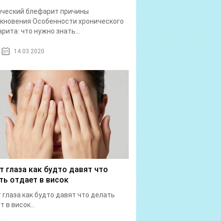
ический блефарит причины
кновения Особенности хронического
рита: что нужно знать...
14.03.2020
т глаза как будто давят что
ть отдает в висок
 глаза как будто давят что делать
 в висок...