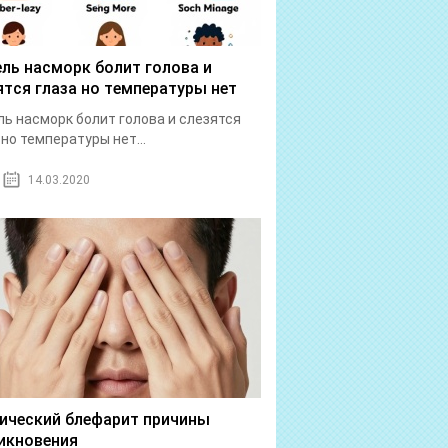
ль насморк болит голова и
ятся глаза но температуры нет
ь насморк болит голова и слезятся
 но температуры нет...
14.03.2020
ический блефарит причины
икновения