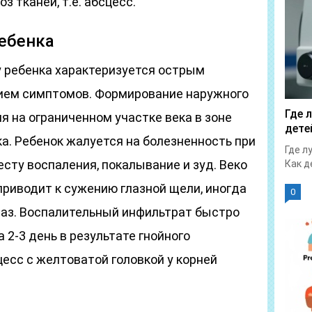
з тканей, т.е. абсцесс.
ебенка
у ребенка характеризуется острым
ием симптомов. Формирование наружного
Где 
я на ограниченном участке века в зоне
дете
ка. Ребенок жалуется на болезненность при
Где л
есту воспаления, покалывание и зуд. Веко
Как д
 приводит к сужению глазной щели, иногда
0
лаз. Воспалительный инфильтрат быстро
а 2-3 день в результате гнойного
есс с желтоватой головкой у корней