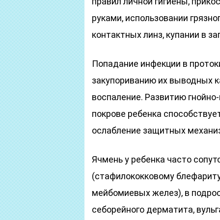
правил личной гигиены, прико
руками, использовании грязно
контактных линз, купании в з
Попадание инфекции в проток
закупориванию их выводных к
воспаление. Развитию гнойно
покрове ребенка способствуе
ослабление защитных механиз
Ячмень у ребенка часто сопут
(стафилококковому блефариту
мейбомиевых желез), в подро
себорейного дерматита, вульг