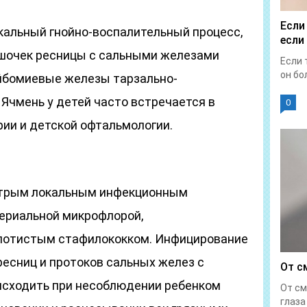
Если
кальный гнойно-воспалительный процесс,
если
шочек ресницы с сальными железами
Если 
он бол
ейбомиевые железы тарзально-
Ячмень у детей часто встречается в
0
рии и детской офтальмологии.
острым локальным инфекционным
ериальной микрофлорой,
олотистым стафилококком. Инфицирование
есниц и протоков сальных желез с
От с
исходить при несоблюдении ребенком
От см
глаза 