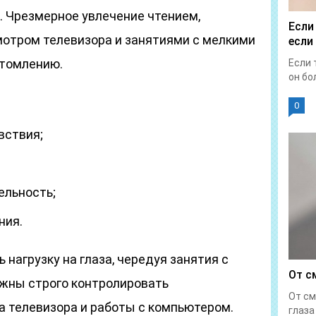
. Чрезмерное увлечение чтением,
Если
отром телевизора и занятиями с мелкими
если
утомлению.
Если 
он бол
0
вствия;
ельность;
ния.
 нагрузку на глаза, чередуя занятия с
От с
жны строго контролировать
От см
 телевизора и работы с компьютером.
глаза 