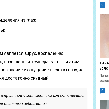
0
ыделения из глаз;
вы;
 является вирус, воспалению
ь, повышенная температура. При этом
Лече
усло
ое жжение и ощущение песка в глазу, но
Лечен
ня достаточно скудный.
услов
0
 неприятной симптоматики конъюнктивита,
я основного заболевания.