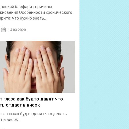
ический блефарит причины
кновения Особенности хронического
рита: что нужно знать...
14.03.2020
т глаза как будто давят что
ть отдает в висок
 глаза как будто давят что делать
 в висок...