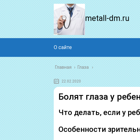
metall-dm.ru
О сайте
Главная
›
Глаза
22.02.2020
Болят глаза у ребе
Что делать, если у ре
Особенности зритель