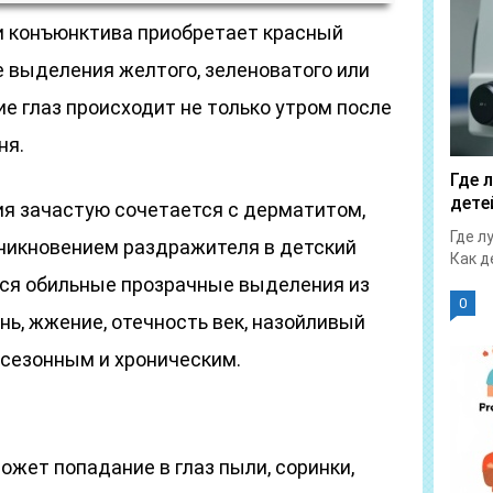
и конъюнктива приобретает красный
е выделения желтого, зеленоватого или
ие глаз происходит не только утром после
ня.
Где 
дете
ия зачастую сочетается с дерматитом,
Где л
оникновением раздражителя в детский
Как д
ся обильные прозрачные выделения из
0
знь, жжение, отечность век, назойливый
 сезонным и хроническим.
жет попадание в глаз пыли, соринки,