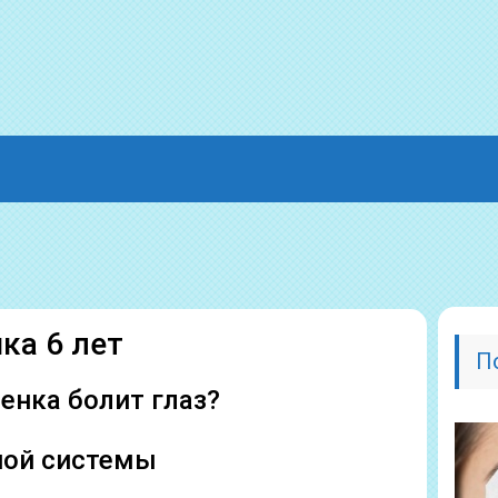
нка 6 лет
П
бенка болит глаз?
ной системы