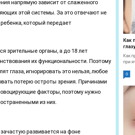
ения напрямую зависит от слаженного
яющих этой системы. За это отвечают не
г ребенка, который передает
Как 
глаз
ся зрительные органы, а до 18 лет
Как п
нствования их функциональности. Поэтому
при я
лят глаза, игнорировать это нельзя, любое
0
вать потерю остроты зрения. Причинами
ровоцирующие факторы, поэтому нужно
остраненными из них.
 зачастую развивается на фоне