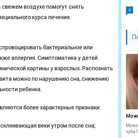
а свежем воздухе помогут снять
0
ециального курса лечения.
П
спровоцировать бактериальное или
акже аллергия. Симптоматика у детей
инической картины у взрослых. Распознать
вита можно по нарушению сна, снижению
ьности ребенка.
являются более характерные признаки:
Може
 склеивающая веки утром после сна;
Может
зуба 