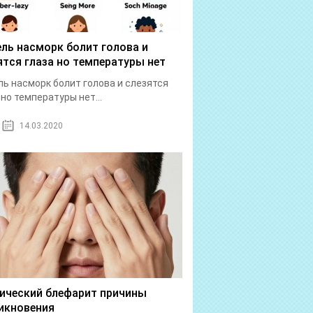
ль насморк болит голова и
ятся глаза но температуры нет
ь насморк болит голова и слезятся
 но температуры нет...
14.03.2020
ический блефарит причины
икновения