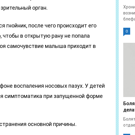
 зрительный орган.
Хрон
возни
блефа
я гнойник, после чего происходит его
0
, чтобы в открытую рану не попала
ноя самочувствие малыша приходит в
фоне воспаления носовых пазух. У детей
ая симптоматика при запущенной форме
Боля
дела
Болят
странения основной причины.
отдает