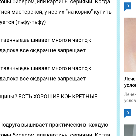
оны бисером, или картины сериями. Когда
0
ной мастерской, у нее их “на корню” купить
уется (тьфу-тьфу)
ственные,вышивает много и часто,к
да,пока все ок,врач не запрещает
ственные,вышивает много и часто,к
да,пока все ок,врач не запрещает
Лече
усло
Лечен
льщицы? ЕСТЬ ХОРОШИЕ КОНКРЕТНЫЕ
услов
0
Подруга вышивает практически в каждую
оны бисером, или картины сериями. Когда