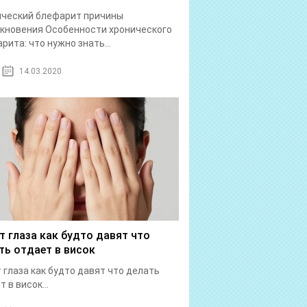
ический блефарит причины
кновения Особенности хронического
рита: что нужно знать...
14.03.2020
т глаза как будто давят что
ть отдает в висок
 глаза как будто давят что делать
 в висок...