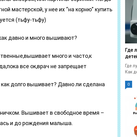
ной мастерской, у нее их “на корню” купить
уется (тьфу-тьфу)
 как давно и много вышивают?
Где 
ственные,вышивает много и часто,к
дете
да,пока все ок,врач не запрещает
Где л
Как д
и как долго вышивает? Давно ли сделана
0
дничком. Вышивает в свободное время –
лась и до рождения малыша.