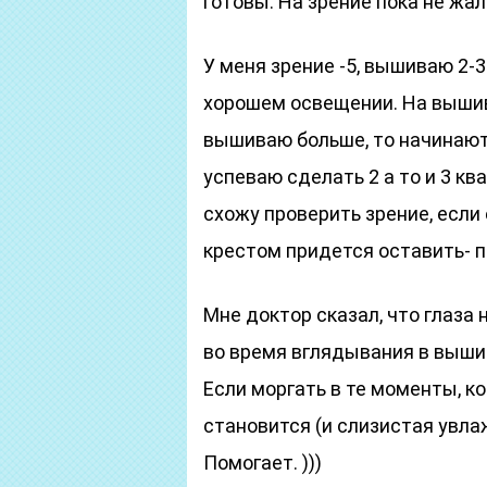
готовы. На зрение пока не жал
У меня зрение -5, вышиваю 2-
хорошем освещении. На вышивку
вышиваю больше, то начинают у
успеваю сделать 2 а то и 3 кв
схожу проверить зрение, если
крестом придется оставить- п
Мне доктор сказал, что глаза
во время вглядывания в выши
Если моргать в те моменты, ко
становится (и слизистая увл
Помогает. )))