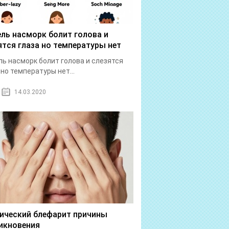
ль насморк болит голова и
ятся глаза но температуры нет
ь насморк болит голова и слезятся
 но температуры нет...
14.03.2020
ический блефарит причины
икновения