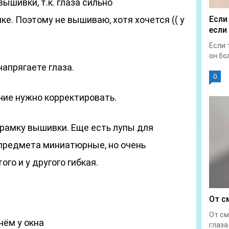
вышивки, т.к. глаза сильно
ке. Поэтому не вышиваю, хотя хочется (( у
Если
если
Если 
он бол
напрягаете глаза.
0
ние нужно корректировать.
 рамку вышивки. Еще есть лупы для
 предмета миниатюрные, но очень
ого и у другого гибкая.
От с
От см
нём у окна
глаза 