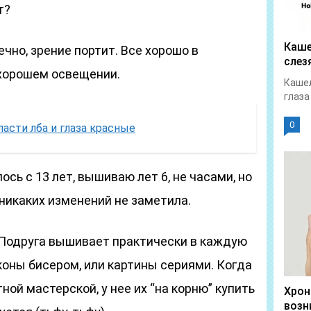
т?
Каше
чно, зрение портит. Все хорошо в
слез
 хорошем освещении.
Кашел
глаза
0
ласти лба и глаза красные
лось с 13 лет, вышиваю лет 6, не часами, но
никаких изменений не заметила.
Подруга вышивает практически в каждую
оны бисером, или картины сериями. Когда
ной мастерской, у нее их “на корню” купить
Хрон
возн