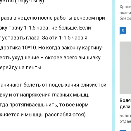
уется (тьфу-тьфу)
Хрон
возни
3 раза в неделю после работы вечером при
блефа
 трачу 1-1,5 часа , не больше. Если
0
ставать глаза. За эти 1-1.5 часа я
адратика 10*10. Но когда закончу картину-
 есть ухудшение – скорее всего вышивку
ерейду на ленты.
 начинают болеть от подсыхания слизистой
вку и от напряжения глазных мышц.
Боля
гда протягиваешь нить, то все норм
дела
ажняется и мышцы расслабляются).
Болят
отдает