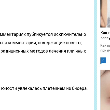
Как 
комментариях публикуется исключительно
глаз
ы и комментарии, содержащие советы,
Как п
традиционных методов лечения или иных
при я
0
в юности увлекалась плетением из бисера.