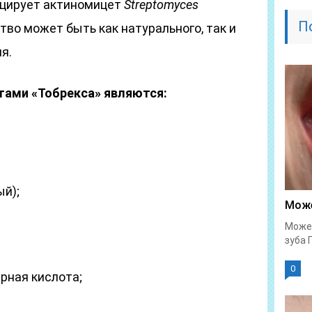
уцирует актиномицет
Streptomyces
П
во может быть как натурального, так и
я.
ами «Тобрекса» являются:
ый);
Може
Может
зуба 
0
рная кислота;