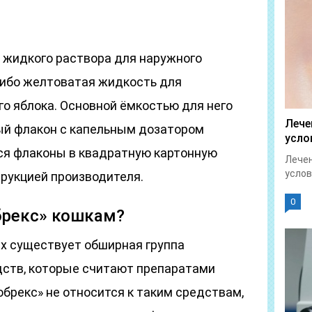
е жидкого раствора для наружного
либо желтоватая жидкость для
го яблока. Основной ёмкостью для него
Лече
ый флакон с капельным дозатором
усло
ся флаконы в квадратную картонную
Лечен
услов
трукцией производителя.
0
брекс» кошкам?
х существует обширная группа
ств, которые считают препаратами
обрекс» не относится к таким средствам,