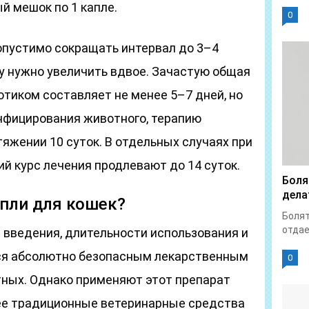
й мешок по 1 капле.
0
опустимо сокращать интервал до 3–4
у нужно увеличить вдвое. Зачастую общая
тиком составляет не менее 5–7 дней, но
нфицирования животного, терапию
яжении 10 суток. В отдельных случаях при
й курс лечения продлевают до 14 суток.
Боля
дела
пли для кошек?
Болят
отдает
введения, длительности использования и
тся абсолютно безопасным лекарственным
0
тных.
Однако применяют этот препарат
олее традиционные ветеринарные средства