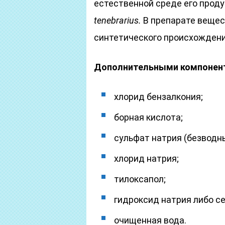
естественной среде его прод
tenebrarius.
В препарате вещест
синтетического происхождени
Дополнительными компонент
хлорид бензалкония;
борная кислота;
сульфат натрия (безводн
хлорид натрия;
тилоксапол;
гидроксид натрия либо се
очищенная вода.