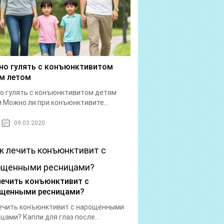
о гулять с конъюнктивитом
м летом
 гулять с конъюнктивитом детям
 Можно ли при конъюнктивите...
09.03.2020
лечить конъюнктивит с
щенными ресницами?
ечить конъюнктивит с нарощенными
цами? Капли для глаз после...