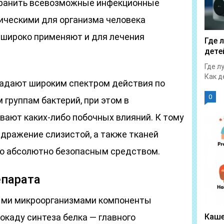
устранить всевозможные инфекционные
ическими для организма человека
и широко применяют и для лечения
Где 
дете
Где л
Как д
бладают широким спектром действия по
0
 группам бактерий, при этом в
вают каких-либо побочных влияний. К тому
здражение слизистой, а также тканей
его абсолютно безопасным средством.
епарата
ными микроорганизмами компоненты
окаду синтеза белка — главного
Каше