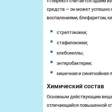
«Тобрекс» считается одним и
средств — он может успешно
воспалениями, блефаритом, к
стрептококки;
стафилококки;
клебсиеллы;
энтеробактерии;
кишечная и синегнойная п
Химический состав
Основным действующим вещес
отличающийся повышенной спо