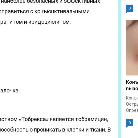
з наиболее безопасных и эффективных
0
 справиться с конъюнктивальными
ератитом и иридоциклитом.
Конъ
вызо
алочка.
Конъю
Остры
Опред
твом «Тобрекса» является тобрамицин,
0
собностью проникать в клетки и ткани. В