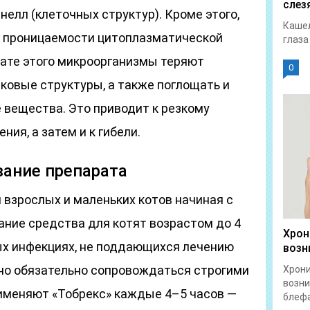
слез
нелл (клеточных структур). Кроме этого,
Кашел
е проницаемости цитоплазматической
глаза
тате этого микроорганизмы теряют
0
ковые структуры, а также поглощать и
вещества. Это приводит к резкому
ния, а затем и к гибели.
вание препарата
 взрослых и маленьких котов начиная с
ание средства для котят возрастом до 4
Хрон
х инфекциях, не поддающихся лечению
возн
но обязательно сопровождаться строгими
Хрон
возни
именяют «Тобрекс» каждые 4–5 часов —
блефа