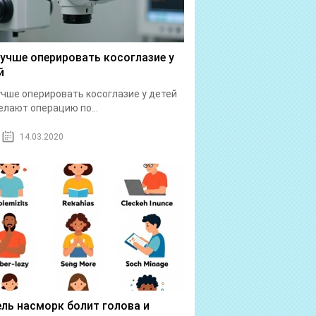
лучше оперировать косоглазие у
й
учше оперировать косоглазие у детей
елают операцию по...
14.03.2020
ль насморк болит голова и