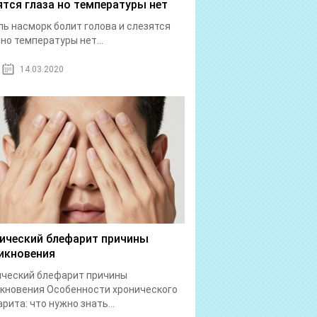
ятся глаза но температуры нет
ь насморк болит голова и слезятся
 но температуры нет...
14.03.2020
ический блефарит причины
икновения
ический блефарит причины
кновения Особенности хронического
рита: что нужно знать...