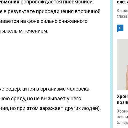
евмония
сопровождается пневмонией,
слез
е в результате присоединения вторичной
Кашел
глаза
ивается на фоне сильно сниженного
0
 тяжелым течением.
ус содержится в организме человека,
Хрон
юю среду, но не вызывает у него
возн
ия, но при этом заражает других людей).
Хрон
возни
блефа