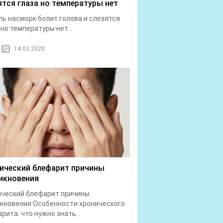
ятся глаза но температуры нет
ь насморк болит голова и слезятся
 но температуры нет...
14.03.2020
ический блефарит причины
икновения
ический блефарит причины
кновения Особенности хронического
рита: что нужно знать...