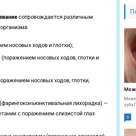
П
евание
сопровождается различным
 организма:
ем носовых ходов и глотки);
(поражением носовых ходов, глотки и
оражением носовых ходов, глотки,
Може
Может
(фарингоконъюнктивальная лихорадка) —
зуба 
етании с поражением слизистой глаз
0