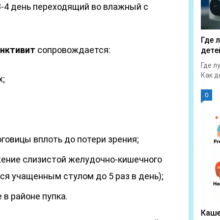
3-4 день переходящий во влажный с
Где 
нктивит
сопровождается:
дете
Где л
Как д
х;
0
говицы вплоть до потери зрения;
жение слизистой желудочно-кишечного
я учащенным стулом до 5 раз в день);
в районе пупка.
Каше