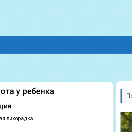
ота у ребенка
П
ция
ная лихорадка