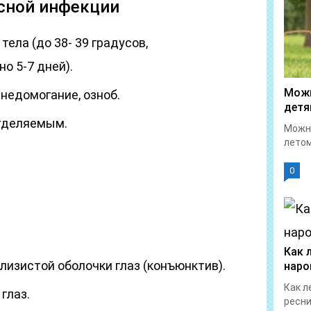
сной инфекции
ела (до 38- 39 градусов,
о 5-7 дней).
Можн
 недомогание, озноб.
детя
тделяемым.
Можно
летом
0
Как 
лизистой оболочки глаз (конъюнктив).
наро
Как л
глаз.
ресни