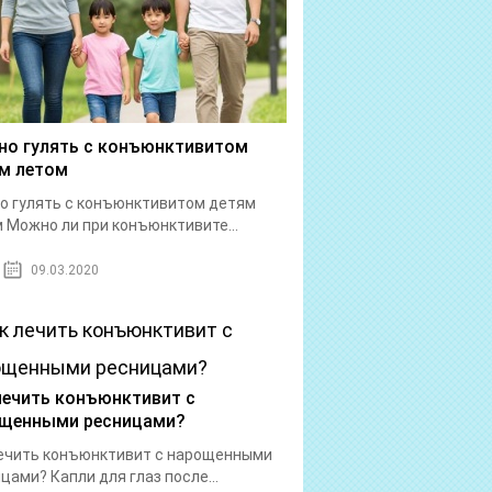
о гулять с конъюнктивитом
м летом
 гулять с конъюнктивитом детям
 Можно ли при конъюнктивите...
09.03.2020
лечить конъюнктивит с
щенными ресницами?
ечить конъюнктивит с нарощенными
цами? Капли для глаз после...