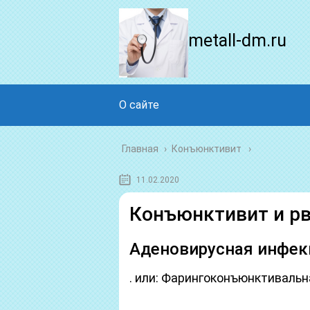
metall-dm.ru
О сайте
Главная
›
Конъюнктивит
11.02.2020
Конъюнктивит и рв
Аденовирусная инфек
. или: Фарингоконъюнктиваль