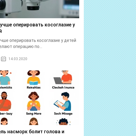
лучше оперировать косоглазие у
й
учше оперировать косоглазие у детей
елают операцию по...
14.03.2020
ль насморк болит голова и