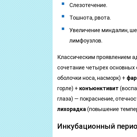
Слезотечение.
Тошнота, рвота.
Увеличение миндалин, ш
лимфоузлов.
Классическим проявлением а
сочетание четырех основных
оболочки носа, насморк) +
фар
горле) +
конъюнктивит
(воспа
глаза) — покраснение, отечнос
лихорадка
(повышение темпер
Инкубационный пери