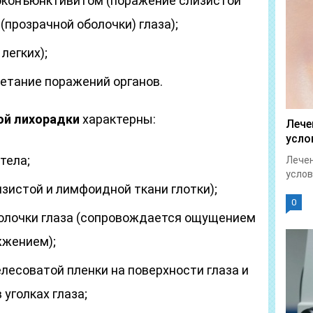
оконъюнктивитом (поражение слизистой
(прозрачной оболочки) глаза);
легких);
етание поражений органов.
ой лихорадки
характерны:
Лече
усло
тела;
Лечен
услов
зистой и лимфоидной ткани глотки);
0
болочки глаза (сопровождается ощущением
 жжением);
лесоватой пленки на поверхности глаза и
уголках глаза;