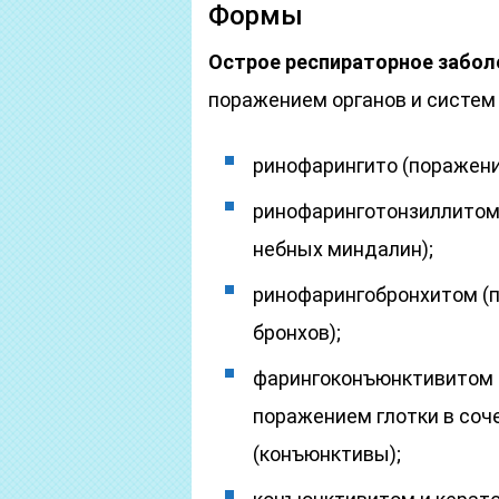
Формы
Острое респираторное забол
поражением органов и систем
ринофарингито (поражени
ринофаринготонзиллитом 
небных миндалин);
ринофарингобронхитом (п
бронхов);
фарингоконъюнктивитом 
поражением глотки в соч
(конъюнктивы);