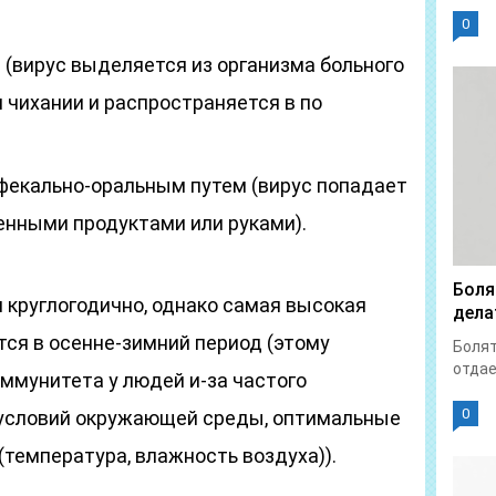
0
(вирус выделяется из организма больного
и чихании и распространяется в по
фекально-оральным путем (вирус попадает
ненными продуктами или руками).
Боля
 круглогодично, однако самая высокая
дела
ся в осенне-зимний период (этому
Болят
отдает
ммунитета у людей и-за частого
0
 условий окружающей среды, оптимальные
(температура, влажность воздуха)).