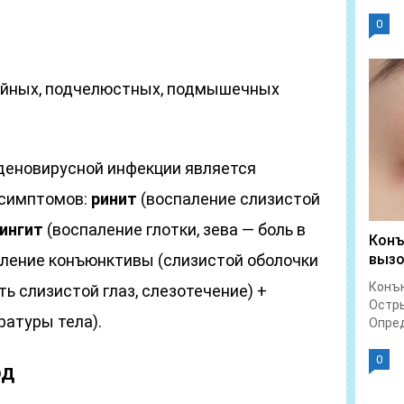
0
ейных, подчелюстных, подмышечных
деновирусной инфекции является
 симптомов:
ринит
(воспаление слизистой
ингит
(воспаление глотки, зева — боль в
Конъ
ление конъюнктивы (слизистой оболочки
вызо
Конъю
ть слизистой глаз, слезотечение) +
Остры
атуры тела).
Опред
0
од