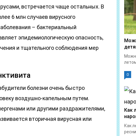
русами, встречается чаще остальных. В
лее 6 млн случаев вирусного
 заболевания – бактериальный
авляет эпидемиологическую опасность,
Можн
детя
ечения и тщательного соблюдения мер
Можно
летом
нктивита
0
збудители болезни очень быстро
ловеку воздушно-капельным путем.
ергенами или другими раздражителями,
Как 
наро
развивается вторичная вирусная или
Как л
ресни