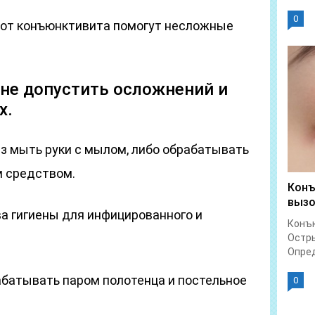
0
 от конъюнктивита помогут несложные
 не допустить осложнений и
х.
з мыть руки с мылом, либо обрабатывать
 средством.
Конъ
вызо
а гигиены для инфицированного и
Конъю
Остры
Опред
абатывать паром полотенца и постельное
0