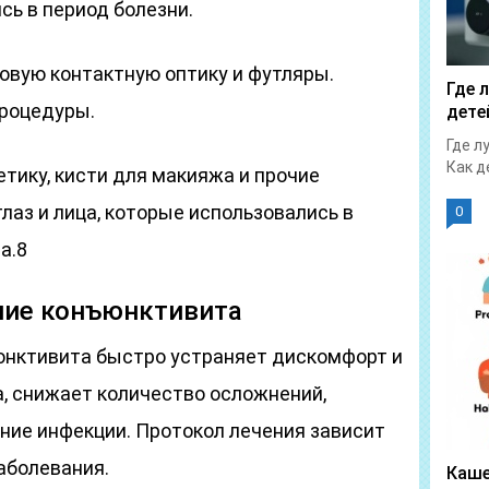
сь в период болезни.
овую контактную оптику и футляры.
Где 
роцедуры.
дете
Где л
Как д
тику, кисти для макияжа и прочие
аз и лица, которые использовались в
0
а.8
ние конъюнктивита
юнктивита быстро устраняет дискомфорт и
а, снижает количество осложнений,
ие инфекции. Протокол лечения зависит
аболевания.
Каше