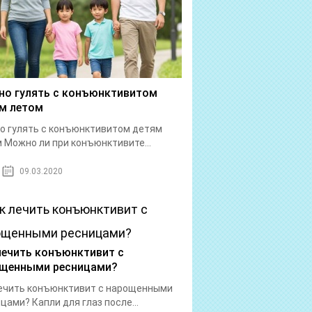
о гулять с конъюнктивитом
м летом
 гулять с конъюнктивитом детям
 Можно ли при конъюнктивите...
09.03.2020
лечить конъюнктивит с
щенными ресницами?
ечить конъюнктивит с нарощенными
цами? Капли для глаз после...