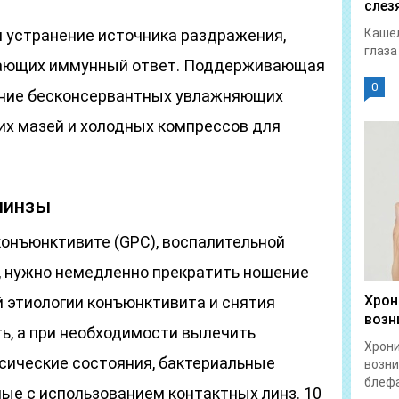
слез
и устранение источника раздражения,
Кашел
глаза
жающих иммунный ответ. Поддерживающая
0
ание бесконсервантных увлажняющих
их мазей и холодных компрессов для
линзы
конъюнктивите (GPC), воспалительной
у, нужно немедленно прекратить ношение
Хрон
й этиологии конъюнктивита и снятия
возн
ь, а при необходимости вылечить
Хрон
ксические состояния, бактериальные
возни
блефа
ые с использованием контактных линз. 10