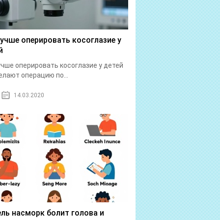
лучше оперировать косоглазие у
й
учше оперировать косоглазие у детей
елают операцию по...
14.03.2020
ль насморк болит голова и