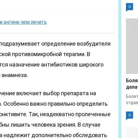
0
 ангине чем лечить
 подразумевает определение возбудителя
ской противомикробной терапии. В
тся назначение антибиотиков широкого
о анамнеза.
Боля
дела
чение включает выбор препарата на
Болят
отдает
а. Особенно важно правильно определить
юнктивите. Так, неадекватно пролеченные
0
ны лишить человека зрения. В случае
та надлежит дополнительно обследовать