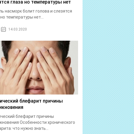
ятся глаза но температуры нет
ь насморк болит голова и слезятся
 но температуры нет...
14.03.2020
ический блефарит причины
икновения
ический блефарит причины
кновения Особенности хронического
рита: что нужно знать...