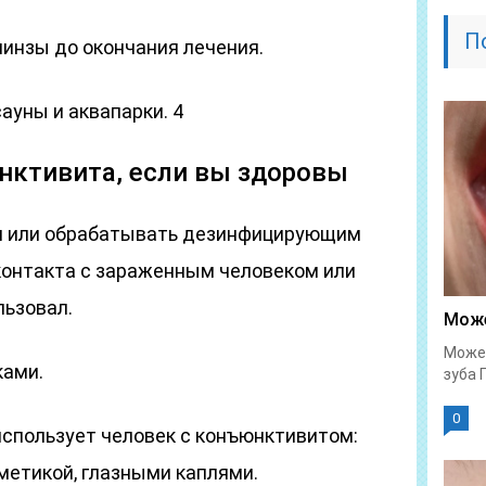
П
линзы до окончания лечения.
ауны и аквапарки. 4
нктивита, если вы здоровы
м или обрабатывать дезинфицирующим
онтакта с зараженным человеком или
льзовал.
Може
Может
ками.
зуба 
0
использует человек с конъюнктивитом:
метикой, глазными каплями.