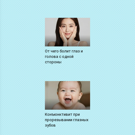
От чего болит глаз и
голова с одной
стороны
Конъюнктивит при
прорезывании глазных
зубов