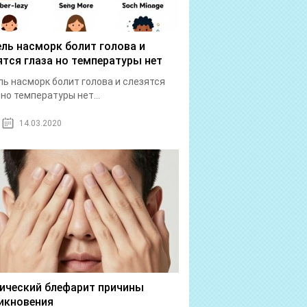
ль насморк болит голова и
ятся глаза но температуры нет
ь насморк болит голова и слезятся
 но температуры нет...
14.03.2020
ический блефарит причины
икновения