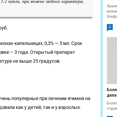
 1-2 капли, при ячмене любого характера,
Хрон
возни
блефа
руб.
0
онах-капельницах, 0,3% — 5 мл. Срок
овке – 3 года. Открытый препарат
атуре не выше 25 градусов.
Боля
дела
очень популярные при лечении ячменя на
Болят
овали как у детей, так и у взрослых.
отдает