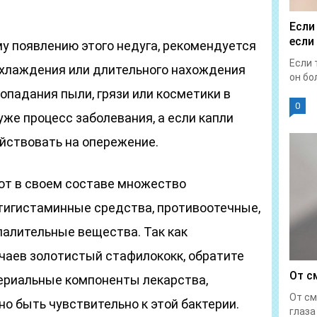
Если
если
у появлению этого недуга, рекомендуется
Если 
охлаждения или длительного нахождения
он бол
попадания пыли, грязи или косметики в
0
уже процесс заболевания, а если капли
ействовать на опережение.
т в своем составе множество
нтигистаминные средства, противоотечные,
алительные вещества. Так как
учаев золотистый стафилококк, обратите
От с
ериальные компоненты лекарства,
От см
 быть чувствительно к этой бактерии.
глаза 