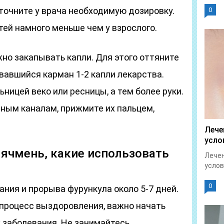
уточните у врача необходимую дозировку.
0
ей намного меньше чем у взрослого.
жно закапывать капли. Для этого оттяните
овавшийся карман 1-2 капли лекарства.
ницей веко или ресницы, а тем более руки.
зным каналам, прижмите их пальцем,
Лече
усло
ячмень, какие использовать
Лечен
услов
0
ния и прорыва фурункула около 5-7 дней.
процесс выздоровления, важно начать
 заболевания. Не занимайтесь