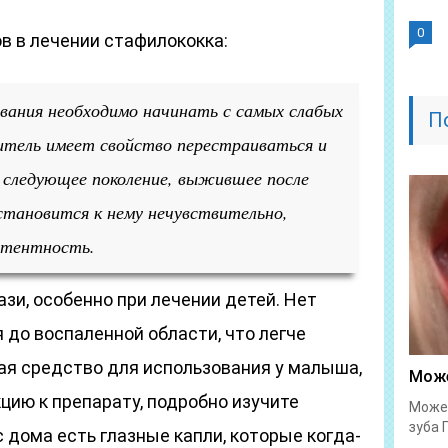
0
в в лечении стафилококка:
вания необходимо начинать с самых слабых
П
итель имеет свойство перестраиваться и
 следующее поколение, выжившее после
становится к нему нечувствительно,
стентность.
ази, особенно при лечении детей. Нет
до воспаленной области, что легче
ая средство для использования у малыша,
Може
цию к препарату, подробно изучите
Может
зуба 
с дома есть глазные капли, которые когда-