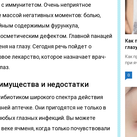
 с иммунитетом. Очень неприятное
 массой негативных моментов: болью,
нойным содержимым фурункула,
осметическим дефектом. Главной панацей
Как 
ня на глазу. Сегодня речь пойдет о
глаз
ервое лекарство, которое назначает врач-
Как п
при я
лаз.
0
еимущества и недостатки
нтибиотиком широкого спектра действия
ей аптечке. Они пригодятся не только в
 любых глазных инфекций. Вы можете
 веке ячменя, когда только почувствовали