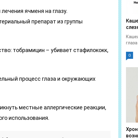
лечения ячменя на глазу.
Каше
ериальный препарат из группы
слез
Кашел
глаза
во: тобрамицин – убивает стафилококк,
0
ельный процесс глаза и окружающих
икнуть местные аллергические реакции,
ого использования.
Хрон
возн