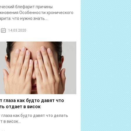
ический блефарит причины
кновения Особенности хронического
рита: что нужно знать...
14.03.2020
т глаза как будто давят что
ть отдает в висок
 глаза как будто давят что делать
 в висок...