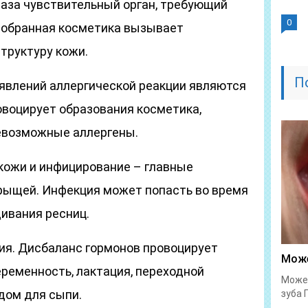
аза чувствительный орган, требующий
0
добранная косметика вызывает
труктуру кожи.
П
оявлений аллергической реакции являются
овоцирует образования косметика,
евозможные аллергены.
кожи и инфицирование – главные
рыщей. Инфекция может попасть во время
ивания ресниц.
я. Дисбаланс гормонов провоцирует
Може
еременность, лактация, переходной
Может
дом для сыпи.
зуба 