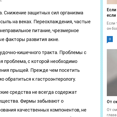
Если
. Снижение защитных сил организма
если
сыпь на веках. Переохлаждения, частые
Если 
он бол
 неправильное питание, чрезмерное
ые факторы развития акне.
0
удочно-кишечного тракта. Проблемы с
я проблема, с которой необходимо
ения прыщей. Прежде чем посетить
о обратиться к гастроэнтерологу.
кие средства не всегда содержат
вещества. Фирмы забывают о
От с
ования качественных компонентов, не
От см
глаза 