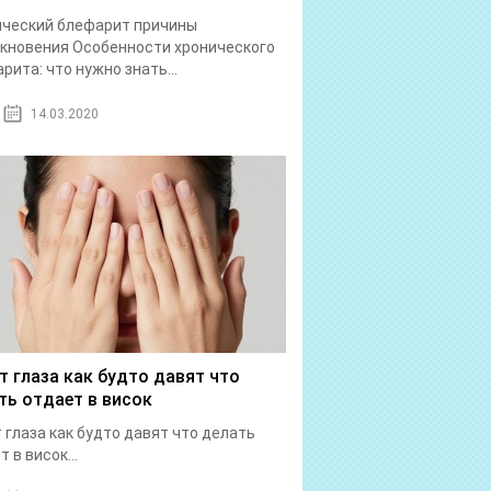
ический блефарит причины
кновения Особенности хронического
рита: что нужно знать...
14.03.2020
т глаза как будто давят что
ть отдает в висок
 глаза как будто давят что делать
 в висок...