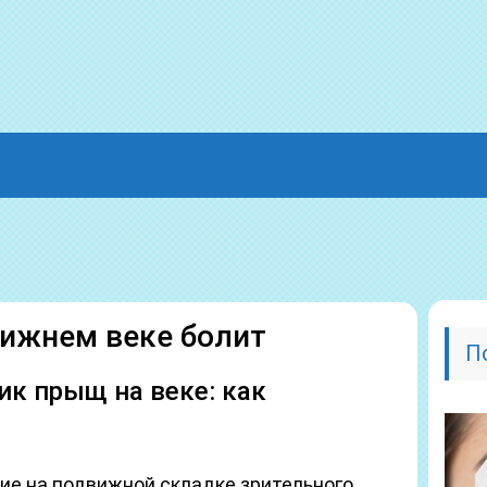
нижнем веке болит
П
ик прыщ на веке: как
ие на подвижной складке зрительного