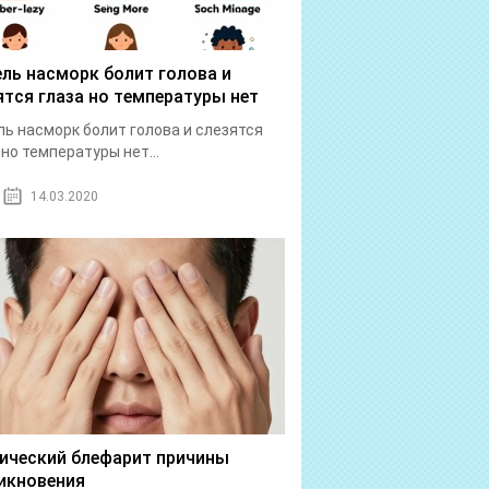
ль насморк болит голова и
ятся глаза но температуры нет
ь насморк болит голова и слезятся
 но температуры нет...
14.03.2020
ический блефарит причины
икновения