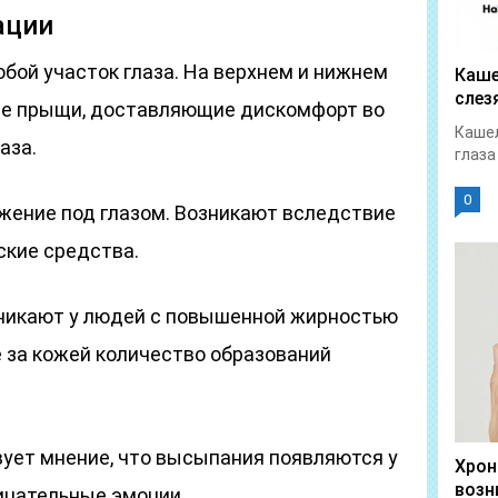
ации
бой участок глаза. На верхнем и нижнем
Каше
слез
ые прыщи, доставляющие дискомфорт во
Кашел
аза.
глаза
0
жение под глазом. Возникают вследствие
ские средства.
зникают у людей с повышенной жирностью
 за кожей количество образований
ует мнение, что высыпания появляются у
Хрон
возн
ицательные эмоции.