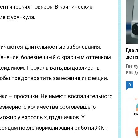
ептических повязок. В критических
ие фурункула.
тличаются длительностью заболевания.
Где 
течение, болезненный с красным оттенком.
дете
Где л
ксидином. Прокалывать, выдавливать
Как д
тобы предотвратить занесение инфекции.
0
и – просянки. Не имеют воспалительного
резмерного количества ороговевшего
можно у взрослых, грудничков. У
есяцам после нормализации работы ЖКТ.