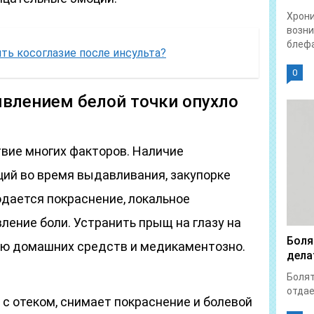
Хрон
возни
блефа
ть косоглазие после инсульта?
0
оявлением белой точки опухло
твие многих факторов. Наличие
ций во время выдавливания, закупорке
юдается покраснение, локальное
ение боли. Устранить прыщ на глазу на
Боля
ью домашних средств и медикаментозно.
дела
Болят
отдает
 с отеком, снимает покраснение и болевой