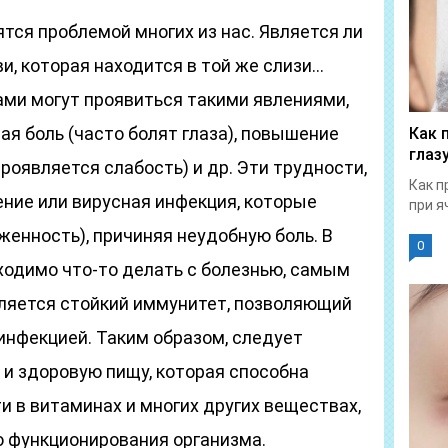
тся проблемой многих из нас. Является ли
и, которая находится в той же слизи…
ами могут проявиться такими явлениями,
ая боль (часто болят глаза), повышение
Как 
глаз
роявляется слабость) и др. Эти трудности,
Как п
ение или вирусная инфекция, которые
при я
женность), причиняя неудобную боль. В
0
ходимо что-то делать с болезнью, самым
ляется стойкий иммунитет, позволяющий
инфекцией. Таким образом, следует
 и здоровую пищу, которая способна
 в витаминах и многих других веществах,
 функционирования организма.