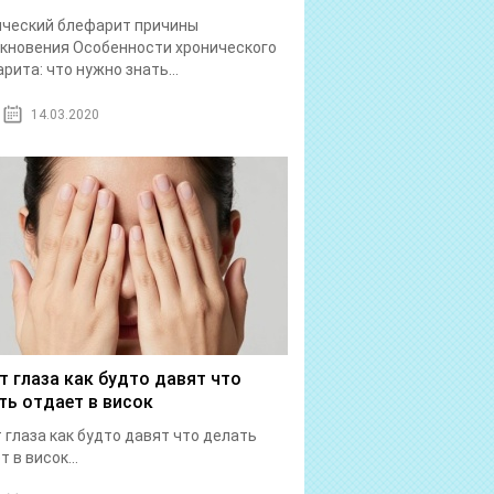
ический блефарит причины
кновения Особенности хронического
рита: что нужно знать...
14.03.2020
т глаза как будто давят что
ть отдает в висок
 глаза как будто давят что делать
 в висок...