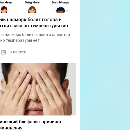
ль насморк болит голова и
ятся глаза но температуры нет
ь насморк болит голова и слезятся
 но температуры нет...
14.03.2020
ический блефарит причины
икновения