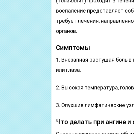
(тонзиллит) проходит в течен
воспаление представляет соб
требует лечения, направленн
органов.
Симптомы
1. Внезапная растущая боль в 
или глаза.
2. Высокая температура, голов
3. Опухшие лимфатические узл
Что делать при ангине и
Стрептококковая ангина, обыч