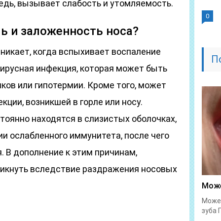
едь, вызывает слабость и утомляемость.
0
ь и заложенность носа?
зникает, когда вспыхивает воспаление
П
вирусная инфекция, которая может быть
ков или гипотермии. Кроме того, может
кции, возникшей в горле или носу.
тоянно находятся в слизистых оболочках,
ции ослабленного иммунитета, после чего
 В дополнение к этим причинам,
никнуть вследствие раздражения носовых
Може
Может
зуба 