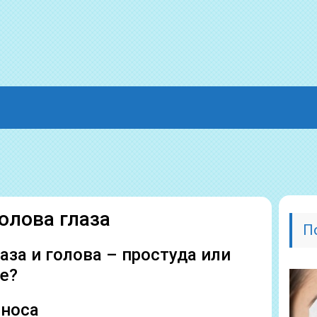
олова глаза
П
аза и голова – простуда или
ое?
 носа