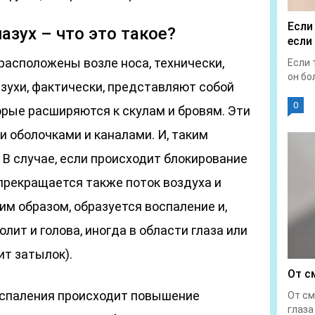
Если
азух – что это такое?
если
расположены возле носа, технически,
Если 
он бол
зухи, фактически, представляют собой
0
орые расширяются к скулам и бровям. Эти
 оболочками и каналами. И, таким
. В случае, если происходит блокирование
 прекращается также поток воздуха и
м образом, образуется воспаление и,
олит и голова, иногда в области глаза или
ит затылок).
От с
оспаления происходит повышение
От см
глаза 