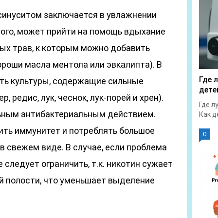
синуситом заключается в увлажнении
того, может прийти на помощь вдыхание
ных трав, к которым можно добавить
роши масла ментола или эвкалипта). В
Где 
ть культуры, содержащие сильные
дете
 редис, лук, чеснок, лук-порей и хрен).
Где л
льным антибактериальным действием.
Как д
пить иммунитет и потреблять большое
0
в свежем виде. В случае, если проблема
 следует ограничить, т.к. никотин сужает
й полости, что уменьшает выделение