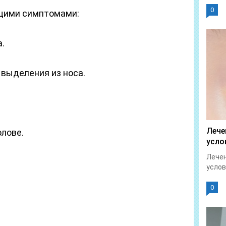
0
щими симптомами:
.
 выделения из носа.
Лече
олове.
усло
Лечен
услов
0