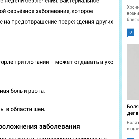
ие недели без лечения. Бактериальное
Хрон
ой серьёзное заболевание, которое
возни
блефа
ое на предотвращение повреждения других
0
горле при глотании – может отдавать в ухо
ная боль и рвота.
Боля
ы в области шеи.
дела
Болят
 осложнения заболевания
отдает
но, лечится с применением пенициллина