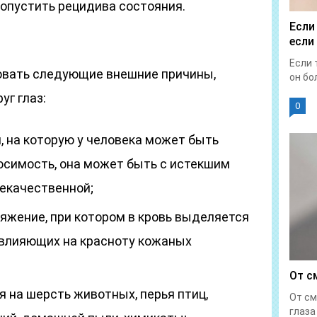
допустить рецидива состояния.
Если
если
Если 
овать следующие внешние причины,
он бол
уг глаз:
0
, на которую у человека может быть
симость, она может быть с истекшим
некачественной;
ряжение, при котором в кровь выделяется
 влияющих на красноту кожаных
От с
 на шерсть животных, перья птиц,
От см
глаза 