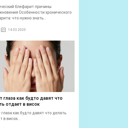
ический блефарит причины
кновения Особенности хронического
рита: что нужно знать...
14.03.2020
т глаза как будто давят что
ть отдает в висок
 глаза как будто давят что делать
 в висок...