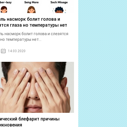
ль насморк болит голова и
ятся глаза но температуры нет
ь насморк болит голова и слезятся
 но температуры нет...
14.03.2020
ический блефарит причины
икновения