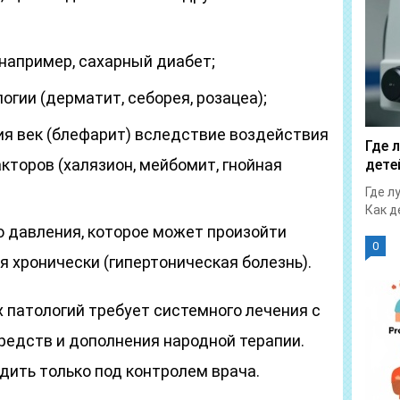
например, сахарный диабет;
гии (дерматит, себорея, розацеа);
я век (блефарит) вследствие воздействия
Где 
кторов (халязион, мейбомит, гнойная
дете
Где л
Как д
 давления, которое может произойти
0
ся хронически (гипертоническая болезнь).
патологий требует системного лечения с
едств и дополнения народной терапии.
дить только под контролем врача.