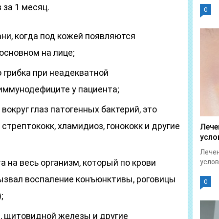
 за 1 месяц.
0
ани, когда под кожей появляются
основном на лице;
 грибка при неадекватной
иммунодефиците у пациента;
вокруг глаз патогенных бактерий, это
стрептококк, хламидиоз, гонококк и другие
Лече
усло
Лечен
а на весь организм, который по крови
услов
вызвал воспаление конъюнктивы, роговицы
0
;
, щитовидной железы и другие