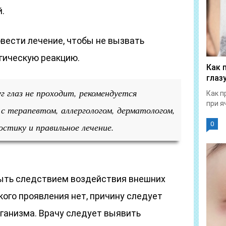
.
овести лечение, чтобы не вызвать
гическую реакцию.
Как 
глаз
г глаз не проходит, рекомендуется
Как п
при я
с терапевтом, аллергологом, дерматологом,
0
стику и правильное лечение.
ыть следствием воздействия внешних
кого проявления нет, причину следует
рганизма. Врачу следует выявить