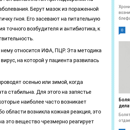
Хрон
аболевания. Берут мазок из пораженной
возни
тичку гноя. Его засевают на питательную
блефа
я точного возбудителя и антибиотика, к
0
твительность.
К нему относится ИФА, ПЦР. Эта методика
вирус, на которой у пациента развилась
 проводят осенью или зимой, когда
та стабильна. Для этого на запястье
Боля
 которые наиболее часто возникает
дела
ибо области возникла кожная реакция, это
Болят
отдает
 на это вещество чрезмерно реагирует