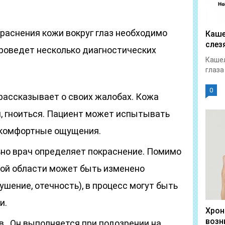
раснения кожи вокруг глаз необходимо
Каше
слез
проведет несколько диагностических
Кашел
глаза
0
 рассказывает о своих жалобах. Кожа
, гноиться. Пациент может испытывать
скомфортные ощущения.
ьно врач определяет покраснение. Помимо
ной области может быть изменено
ушение, отечность), в процесс могут быть
и.
Хрон
возн
 . Он выполняется при подозрении на