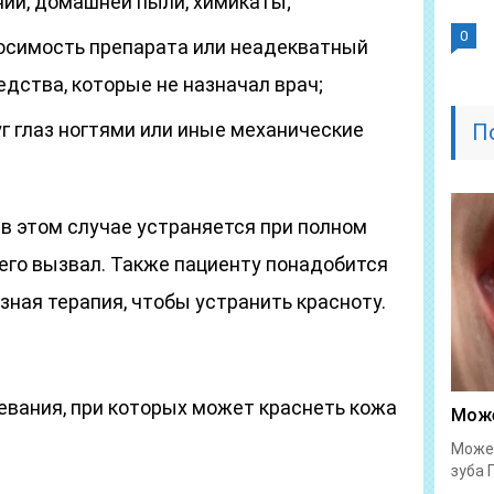
ний, домашней пыли, химикаты;
0
осимость препарата или неадекватный
дства, которые не назначал врач;
г глаз ногтями или иные механические
П
 в этом случае устраняется при полном
его вызвал. Также пациенту понадобится
ная терапия, чтобы устранить красноту.
вания, при которых может краснеть кожа
Може
Может
зуба 