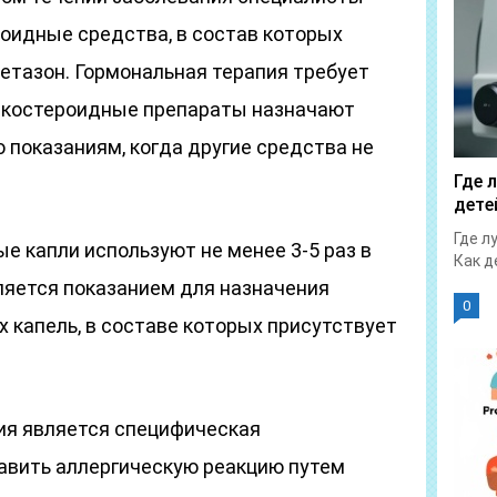
оидные средства, в состав которых
етазон. Гормональная терапия требует
тикостероидные препараты назначают
о показаниям, когда другие средства не
Где 
дете
Где л
 капли используют не менее 3-5 раз в
Как д
ляется показанием для назначения
0
 капель, в составе которых присутствует
я является специфическая
давить аллергическую реакцию путем