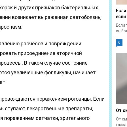
корок и других признаков бактериальных
Если
если
ении возникает выраженная светобоязнь,
Если 
ароспазм.
он бол
0
явлению расчесов и повреждений
ировать присоединение вторичной
процессы. В таком случае состояние
ются увеличенные фолликулы, начинает
ет.
провождаются поражением роговицы. Если
ыступают лекарственные препараты,
От с
 поражением сетчатки, зрительного
От см
глаза 