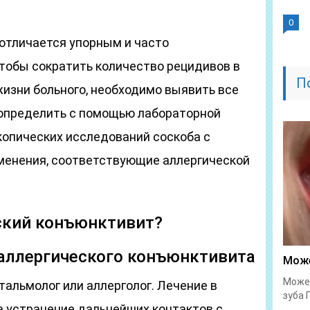
0
отличается упорным и часто
обы сократить количество рецидивов в
П
жизни больного, необходимо выявить все
определить с помощью лабораторной
копических исследований соскоба с
менения, соответствующие аллергической
еский конъюнктивит?
 аллергического конъюнктивита
Може
Может
альмолог или аллерголог. Лечение в
зуба 
а устранение дальнейших контактов с