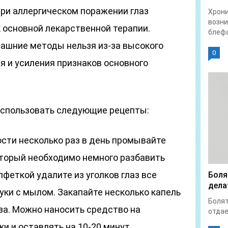
ри аллергическом поражении глаз
Хрон
возни
 основной лекарственной терапии.
блефа
ашние методы нельзя из-за высокого
0
я и усиления признаков основного
использовать следующие рецепты:
сти несколько раз в день промывайте
оторый необходимо немного разбавить
лфеткой удалите из уголков глаз все
Боля
дела
уки с мылом. Закапайте несколько капель
Болят
аза. Можно наносить средство на
отдает
 и оставлять на 10-20 минут.