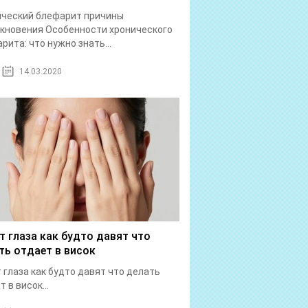
ический блефарит причины
кновения Особенности хронического
рита: что нужно знать...
14.03.2020
т глаза как будто давят что
ть отдает в висок
 глаза как будто давят что делать
 в висок...