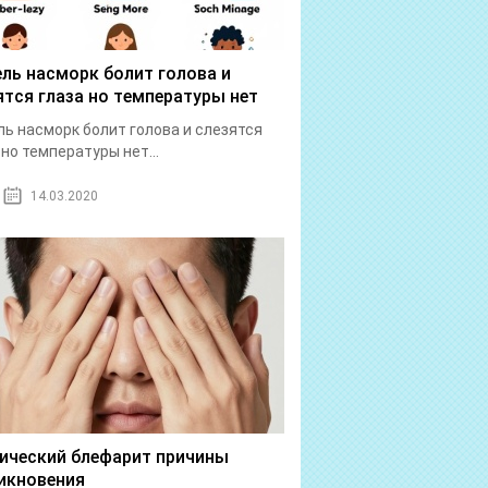
ль насморк болит голова и
ятся глаза но температуры нет
ь насморк болит голова и слезятся
 но температуры нет...
14.03.2020
ический блефарит причины
икновения