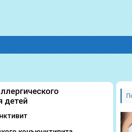
аллергического
П
я детей
нктивит
кого конъюнктивита