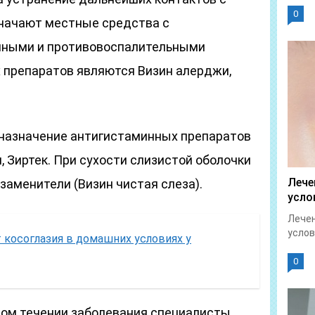
0
начают местные средства с
чными и противовоспалительными
 препаратов являются Визин алерджи,
назначение антигистаминных препаратов
, Зиртек. При сухости слизистой оболочки
Лече
аменители (Визин чистая слеза).
усло
Лечен
услов
т косоглазия в домашних условиях у
0
ом течении заболевания специалисты