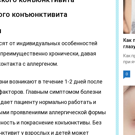
ого конъюнктивита
я
Как 
сят от индивидуальных особенностей
глаз
т преимущественно хронически, давая
Как п
при я
контакта с аллергеном.
0
ни возникают в течение 1-2 дней после
факторов. Главным симптомом болезни
 дает пациенту нормально работать и
ными проявлениями аллергической формы
ность и покраснение конъюнктивы. Без
нктивит у взрослых и детей может