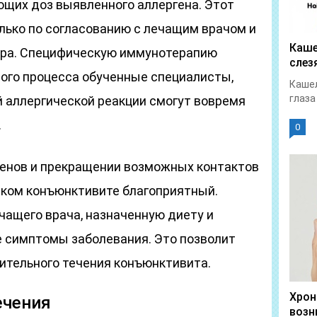
ющих доз выявленного аллергена. Этот
лько по согласованию с лечащим врачом и
Каше
тра. Специфическую иммунотерапию
слез
рого процесса обученные специалисты,
Кашел
глаза
й аллергической реакции смогут вовремя
.
0
генов и прекращении возможных контактов
еском конъюнктивите благоприятный.
ащего врача, назначенную диету и
е симптомы заболевания. Это позволит
ительного течения конъюнктивита.
Хрон
ечения
возн