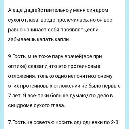
А еще да,действительно,у меня синдром
сухого глаза. вроде пролечилась, но он все
равно начинает себя проявлять,если
забываешь капать капли.
9 Гость, мне тоже пару врачей(все при
оптике) сказали,что это протеиновые
отложения. только одно непонятно,почему
этих протеиновых отложений не было первые
7 лет. Я все-таки больше думаю,что дело в
синдроме сухого глаза.
7.Гость,не советую носить однодневки по 2-3