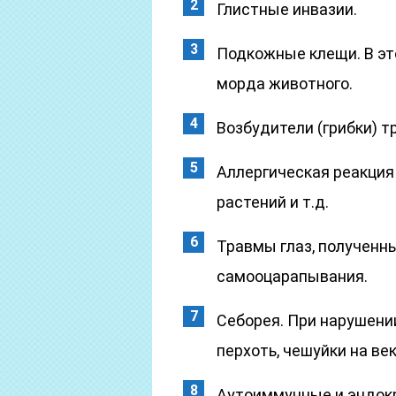
Глистные инвазии.
Подкожные клещи. В эт
морда животного.
Возбудители (грибки) т
Аллергическая реакция
растений и т.д.
Травмы глаз, полученны
самооцарапывания.
Себорея. При нарушени
перхоть, чешуйки на век
Аутоиммунные и эндок