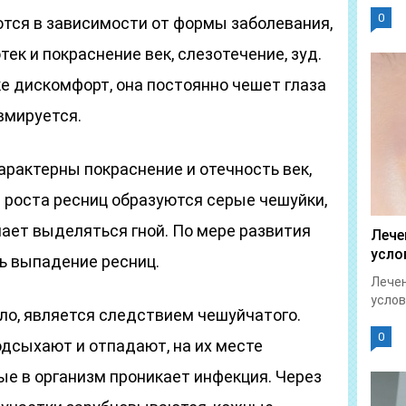
0
тся в зависимости от формы заболевания,
ек и покраснение век, слезотечение, зуд.
е дискомфорт, она постоянно чешет глаза
вмируется.
рактерны покраснение и отечность век,
е роста ресниц образуются серые чешуйки,
ает выделяться гной. По мере развития
Лече
усло
ь выпадение ресниц.
Лечен
услов
ло, является следствием чешуйчатого.
0
подсыхают и отпадают, на их месте
ые в организм проникает инфекция. Через