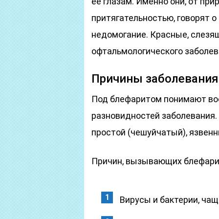
ее глазам. Именно они, от пр
притягательностью, говорят 
недомогание. Красные, слезя
офтальмологического заболева
Причины заболевания
Под блефаритом понимают вос
разновидностей заболевания
простой (чешуйчатый), язвен
Причин, вызывающих блефарит 
Вирусы и бактерии, чащ