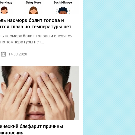
ль насморк болит голова и
ятся глаза но температуры нет
ь насморк болит голова и слезятся
 но температуры нет...
14.03.2020
ический блефарит причины
икновения