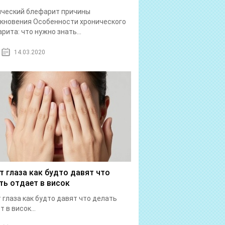
ический блефарит причины
кновения Особенности хронического
рита: что нужно знать...
14.03.2020
т глаза как будто давят что
ть отдает в висок
 глаза как будто давят что делать
 в висок...