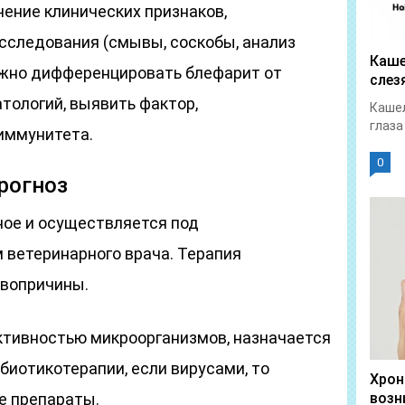
ение клинических признаков,
следования (смывы, соскобы, анализ
Каше
Важно дифференцировать блефарит от
слез
тологий, выявить фактор,
Кашел
глаза
иммунитета.
0
рогноз
ое и осуществляется под
ветеринарного врача. Терапия
рвопричины.
ктивностью микроорганизмов, назначается
биотикотерапии, если вирусами, то
Хрон
е препараты.
возн