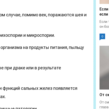
Если
если
ом случае, помимо век, поражаются шея и
Если 
он бол
рихоспории и микроспории.
0
 организма на продукты питания, пыльцу
е при драке или в результате
и функций сальных желез появляется
От с
ах.
От см
глаза 
ринные патологии.