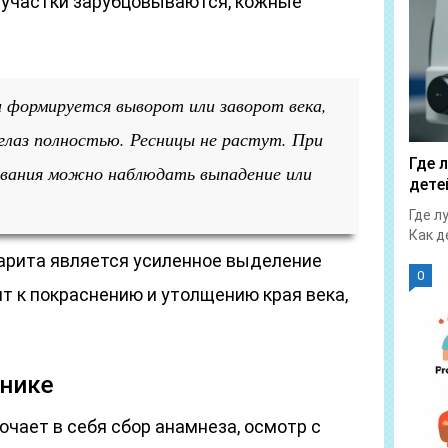
 участки зарубцовываются, кожные
и формируется выворот или заворот века,
глаз полностью. Ресницы не растут. При
Где 
вания можно наблюдать выпадение или
дете
Где л
Как д
арита является усиленное выделение
0
ит к покраснению и утолщению края века,
инике
чает в себя сбор анамнеза, осмотр с