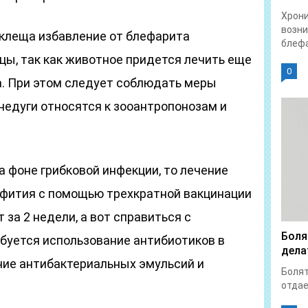
Хрон
возни
клеща избавление от блефарита
блефа
цы, так как животное придется лечить еще
0
а. При этом следует соблюдать меры
едуги относятся к зооантропонозам и
а фоне грибковой инфекции, то лечение
фития с помощью трехкратной вакцинации
за 2 недели, а вот справиться с
Боля
буется использование антибиотиков в
дела
ние антибактериальных эмульсий и
Болят
отдает