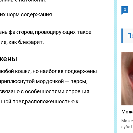
0
их норм содержания.
чень факторов, провоцирующих такое
П
ие, как блефарит.
ржены
любой кошки, но наиболее подвержены
приплюснутой мордочкой — персы,
 связано с особенностями строения
енной предрасположенностью к
.
Може
Может
зуба 