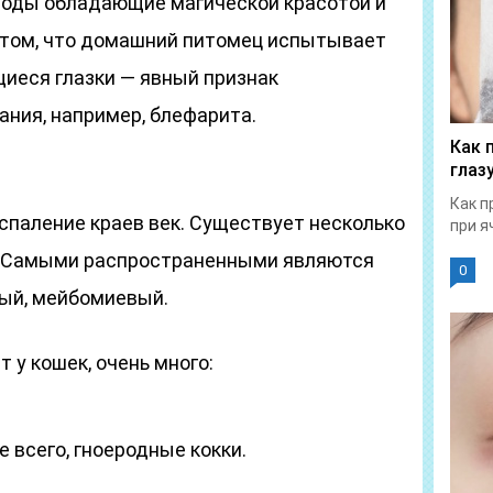
ироды обладающие магической красотой и
о том, что домашний питомец испытывает
щиеся глазки — явный признак
ния, например, блефарита.
Как 
глаз
Как п
паление краев век. Существует несколько
при я
. Самыми распространенными являются
0
ный, мейбомиевый.
у кошек, очень много:
е всего, гноеродные кокки.