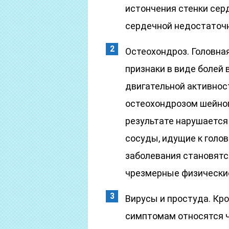
истончения стенки сер
сердечной недостаточ
Остеохондроз. Головная
признаки в виде болей 
двигательной активнос
остеохондрозом шейног
результате нарушается
сосуды, идущие к голо
заболевания становятс
чрезмерные физические
Вирусы и простуда. Кр
симптомам относятся ч