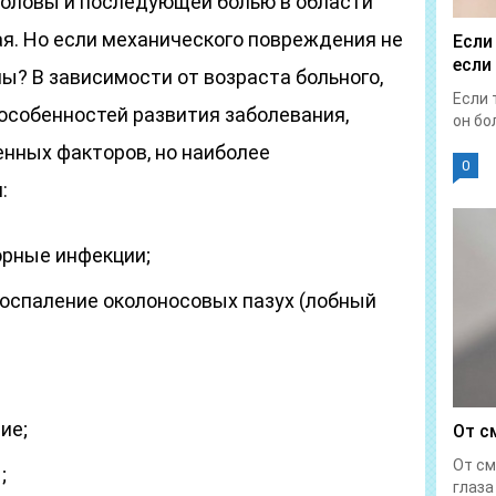
оловы и последующей болью в области
ая. Но если механического повреждения не
Если
если
ны? В зависимости от возраста больного,
Если 
особенностей развития заболевания,
он бол
нных факторов, но наиболее
0
:
орные инфекции;
воспаление околоносовых пазух (лобный
ие;
От с
От см
;
глаза 