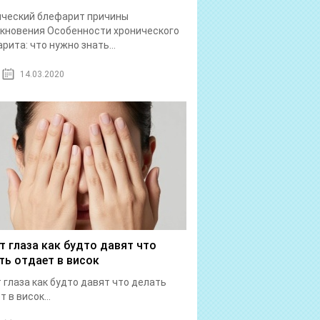
ический блефарит причины
кновения Особенности хронического
рита: что нужно знать...
14.03.2020
т глаза как будто давят что
ть отдает в висок
 глаза как будто давят что делать
 в висок...