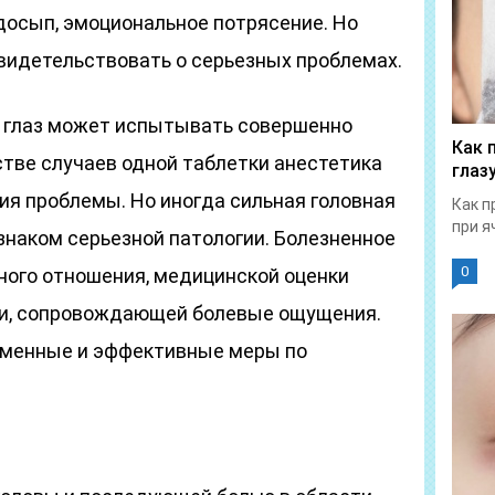
досып, эмоциональное потрясение. Но
видетельствовать о серьезных проблемах.
 и глаз может испытывать совершенно
Как 
стве случаев одной таблетки анестетика
глаз
ия проблемы. Но иногда сильная головная
Как п
при я
знаком серьезной патологии. Болезненное
0
ного отношения, медицинской оценки
и, сопровождающей болевые ощущения.
еменные и эффективные меры по