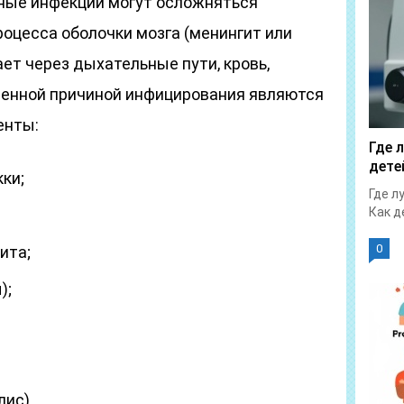
ные инфекции могут осложняться
оцесса оболочки мозга (менингит или
ет через дыхательные пути, кровь,
ненной причиной инфицирования являются
енты:
Где 
дете
ки;
Где л
Как д
0
ита;
);
лис).