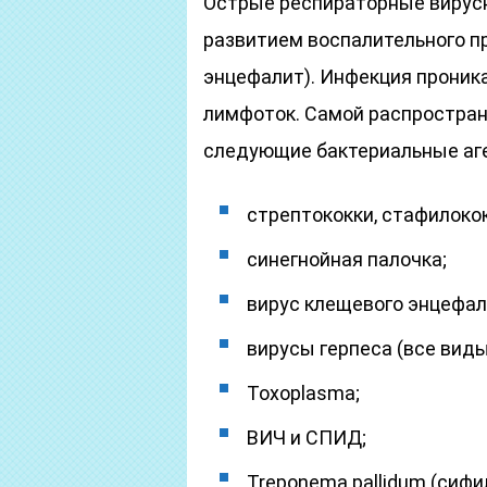
Острые респираторные вирус
развитием воспалительного пр
энцефалит). Инфекция проника
лимфоток. Самой распростра
следующие бактериальные аг
стрептококки, стафилокок
синегнойная палочка;
вирус клещевого энцефал
вирусы герпеса (все виды
Toxoplasma;
ВИЧ и СПИД;
Treponema pallidum (сифи