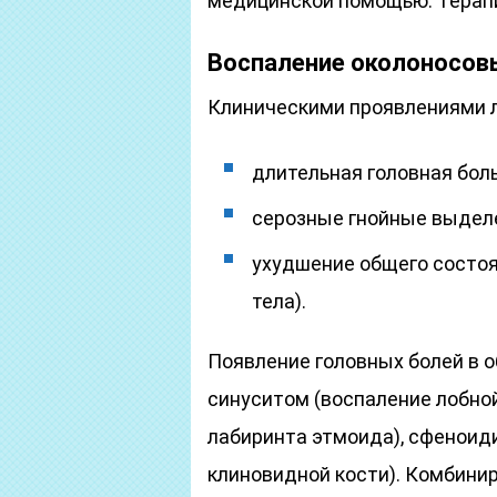
медицинской помощью. Терапи
Воспаление околоносов
Клиническими проявлениями л
длительная головная боль
серозные гнойные выделе
ухудшение общего состоя
тела).
Появление головных болей в о
синуситом (воспаление лобной
лабиринта этмоида), сфеноид
клиновидной кости). Комбини