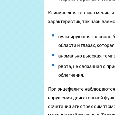
Клиническая картина менингит
характеристик, так называем
пульсирующая головная б
области и глазах, котора
аномально высокая темпе
рвота, не связанная с пр
облегчения.
При энцефалите наблюдаются 
нарушения двигательной функц
сочетания этих трех симптом