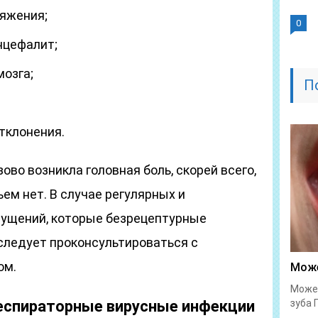
ряжения;
0
нцефалит;
мозга;
П
тклонения.
ово возникла головная боль, скорей всего,
ем нет. В случае регулярных и
ущений, которые безрецептурные
 следует проконсультироваться с
ом.
Може
Может
респираторные вирусные инфекции
зуба 