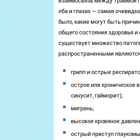
Взаимосвязь между травмой г
лба и глазах — самая очевидн
было, какие могут быть причи
общего состояния здоровья и 
существует множество патоге
распространенными являются
грипп и острые респират
острое или хроническое 
синусит, гайморит);
мигрень;
высокое кровяное давлен
острый приступ глаукомы