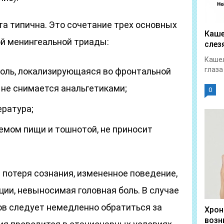
а типична. Это сочетание трех основных
Каше
ой менингеальной триады:
слез
Кашел
глаза
оль, локализирующаяся во фронтальной
я не снимается анальгетиками;
0
ратура;
иемом пищи и тошнотой, не приносит
потеря сознания, измененное поведение,
ии, невыносимая головная боль. В случае
ов следует немедленно обратиться за
Хрон
возн