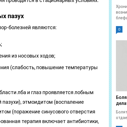
я проводится в стационарных условиях.
Хрон
возни
ых пазух
блефа
ор-болезней являются:
0
;
ния из носовых ходов;
ния (слабость, повышение температуры
бласти лба и глаз проявляется лобным
Боля
 пазухи), этмоидитом (воспаление
дела
итом (поражение синусового отверстия
Болят
отдает
рованная терапия включает антибиотики,