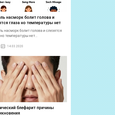
ль насморк болит голова и
ятся глаза но температуры нет
ь насморк болит голова и слезятся
 но температуры нет...
14.03.2020
ический блефарит причины
икновения