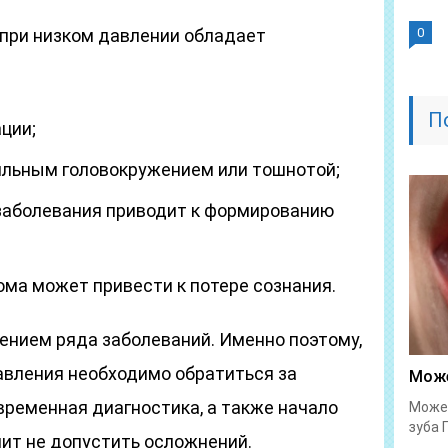
 при низком давлении обладает
0
П
ции;
ильным головокружением или тошнотой;
заболевания приводит к формированию
ома может привести к потере сознания.
ением ряда заболеваний. Именно поэтому,
авления необходимо обратиться за
Може
временная диагностика, а также начало
Может
зуба 
ит не допустить осложнений.