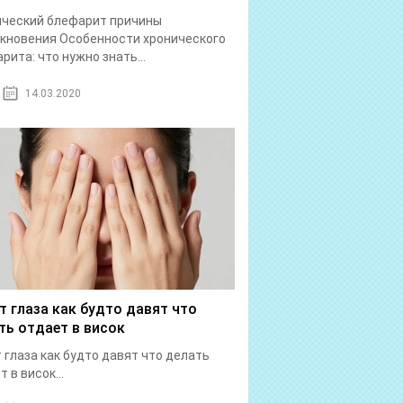
ический блефарит причины
кновения Особенности хронического
рита: что нужно знать...
14.03.2020
т глаза как будто давят что
ть отдает в висок
 глаза как будто давят что делать
 в висок...