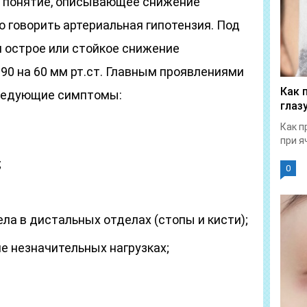
е понятие, описывающее снижение
о говорить артериальная гипотензия. Под
 острое или стойкое снижение
90 на 60 мм рт.ст. Главным проявлениями
Как 
следующие симптомы:
глаз
Как п
при я
;
0
ла в дистальных отделах (стопы и кисти);
е незначительных нагрузках;