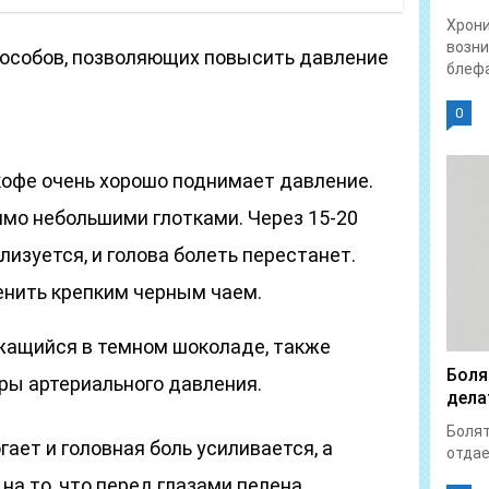
Хрон
возни
особов, позволяющих повысить давление
блефа
0
кофе очень хорошо поднимает давление.
имо небольшими глотками. Через 15-20
изуется, и голова болеть перестанет.
нить крепким черным чаем.
жащийся в темном шоколаде, также
Боля
ы артериального давления.
дела
Болят
огает и головная боль усиливается, а
отдает
на то, что перед глазами пелена,