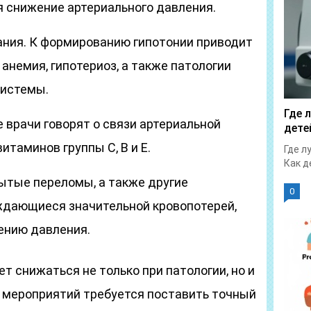
 снижение артериального давления.
ния. К формированию гипотонии приводит
 анемия, гипотериоз, а также патологии
системы.
Где 
 врачи говорят о связи артериальной
дете
итаминов группы С, В и Е.
Где л
Как д
ытые переломы, а также другие
0
ждающиеся значительной кровопотерей,
ению давления.
т снижаться не только при патологии, но и
х мероприятий требуется поставить точный