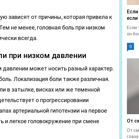
Если
ю зависят от причины, которая привела к
если
Тем не менее, головная боль при низком
Если 
он бол
чески всегда.
0
ли при низком давлении
м давлении может носить разный характер.
боль. Локализация боли также различная.
ли в затылке, висках или же теменной
детельствует о прогрессировании
апах артериальной гипотензии на первое
ь и легкое головокружение при смене
От с
От см
глаза 