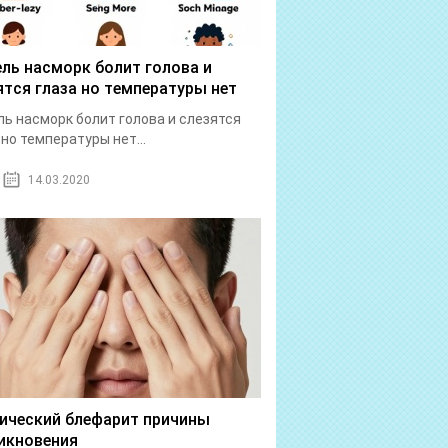
ль насморк болит голова и
ятся глаза но температуры нет
ь насморк болит голова и слезятся
 но температуры нет...
14.03.2020
ический блефарит причины
икновения