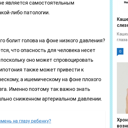
 не является самостоятельным
кой-либо патологии.
Каше
слез
Кашел
его болит голова на фоне низкого давления?
глаза
ся, что опасность для человека несет
0
 поскольку оно может спровоцировать
гипотония также может привести к
ическому, а ишемическому на фоне плохого
га. Именно поэтому так важно знать
ильно сниженном артериальном давлении.
Хрон
мень на глазу ребенку?
возн