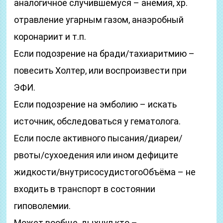
аналогичное случившемуся – анемия, хр.
отравление угарным газом, анаэробный
коронариит и т.п.
Если подозрение на бради/тахиаритмию –
повесить Холтер, или воспроизвести при
ЭФИ.
Если подозрение на эмболию – искать
источник, обследоваться у гематолога.
Если после активного пысания/диареи/
рвоты/сухоедения или ином дефиците
жидкости/внутрисосудистогоОбъёма – не
входить в транспорт в состоянии
гиповолемии.
Может вообще, дыхнул кто –