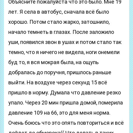
Объясните пожалуйста что это было. Мне 19
лет. Я села в автобус, сначала всё было
хорошо. Потом стало жарко, затошнило,
начало темнеть в глазах. После заложило
уши, появился звон в ушах и потом стало так
темно, что я ничего не видела, ноги онемели
буд то, я вся мокрая была, на ощупь
добралась до поручня, пришлось раньше
выйти. На воздухе через секунд 15 всё
пришло в норму. Думала что давление резко
упало. Через 20 мин пришла домой, померила
давление 109 на 66, это для меня норма.
Очень боюсь что это опять повториться и всё
дойдет до обморока(( Что делать в таких