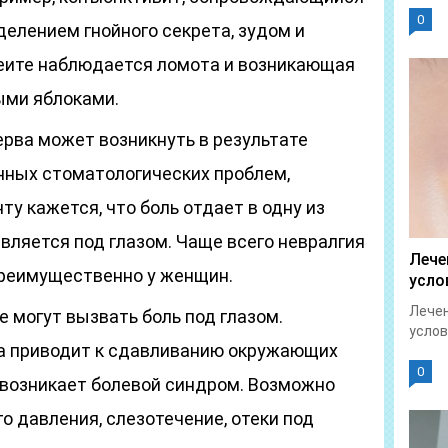
0
делением гнойного секрета, зудом и
еите наблюдается ломота и возникающая
ыми яблоками.
ерва может возникнуть в результате
нных стоматологических проблем,
ту кажется, что боль отдает в одну из
вляется под глазом. Чаще всего невралгия
Лече
 преимущественно у женщин.
усло
Лечен
 могут вызвать боль под глазом.
услов
са приводит к сдавливанию окружающих
0
о возникает болевой синдром. Возможно
о давления, слезотечение, отеки под