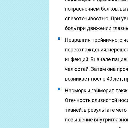
покраснением белков, вы
слезоточивостью. При ув
боль при движении глазн
Невралгия тройничного н
переохлаждения, нереше
инфекций. Вначале пациен
челюстей. Затем она проя
возникает после 40 лет,
Насморк и гайморит также
Отечность слизистой но
тканей, в результате чег
повышение внутриглазног