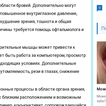
области бровей. Дополнительно могут
0
, повышенное внутриглазное давление,
ухудшение зрения, тошнота и общая
П
ричины требуется помощь офтальмолога и
зрительные мышцы может привести к
ет быть работа за компьютером, просмотр
подходящих условиях. Дополнительные
томляемость, рези в глазах, снижение
онные процессы в области органа зрения,
Може
Может
но с близким расположением и возможным
зуба 
пример, конъюнктивит, сопровождающийся