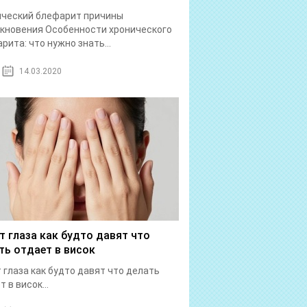
ический блефарит причины
кновения Особенности хронического
рита: что нужно знать...
14.03.2020
т глаза как будто давят что
ть отдает в висок
 глаза как будто давят что делать
 в висок...