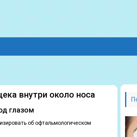
щека внутри около носа
П
од глазом
лизировать об офтальмологическом