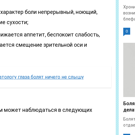
Хрон
— характер боли непрерывный, ноющий,
возни
блефа
е сухости;
0
нижается аппетит, беспокоит слабость,
ается смещение зрительной оси и
тологу глаза болят ничего не слышу
Боля
ом может наблюдаться в следующих
дела
Болят
отдает