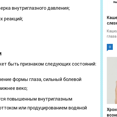
верка внутриглазного давления;
Каше
х реакций;
слез
Кашел
глаза
0
и
жет быть признаком следующих состояний:
нение формы глаза, сильный болевой
нижнее веко;
тся повышенным внутриглазным
оттоком или продуцированием водяной
Хрон
возн