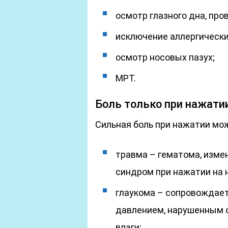
осмотр глазного дна, про
исключение аллергически
осмотр носовых пазух;
МРТ.
Боль только при нажати
Сильная боль при нажатии мо
травма – гематома, изме
синдром при нажатии на 
глаукома – сопровождае
давлением, нарушенным 
влаги;