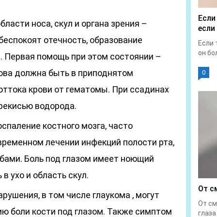
Если
ласти носа, скул и органа зрения –
если
беспокоят отечность, образование
Если 
он бол
. Первая помощь при этом состоянии –
лова должна быть в приподнятом
0
оттока крови от гематомы. При ссадинах
рекисью водорода.
спаление костного мозга, часто
ременном лечении инфекций полости рта,
убами. Боль под глазом имеет ноющий
в ухо и область скул.
От с
ушения, в том числе глаукома , могут
От см
ию боли кости под глазом. Также симптом
глаза 