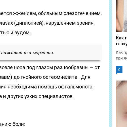
ается жжением, обильным слезотечением,
лазах (диплопией), нарушением зрения,
тью и зудом.
Как 
глаз
и нажатии или моргании.
Как п
при я
озле носа под глазом разнообразны – от
0
авм) до гнойного остеомиелита . Для
ния необходима помощь офтальмолога,
 и других узких специалистов.
ению боли: