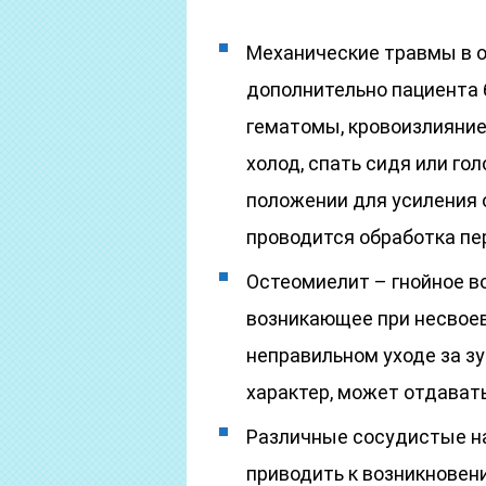
Механические травмы в об
дополнительно пациента 
гематомы, кровоизлияние
холод, спать сидя или го
положении для усиления 
проводится обработка пе
Остеомиелит – гнойное во
возникающее при несвоев
неправильном уходе за з
характер, может отдавать 
Различные сосудистые нар
приводить к возникновен