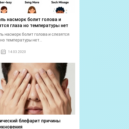
ль насморк болит голова и
ятся глаза но температуры нет
ь насморк болит голова и слезятся
 но температуры нет...
14.03.2020
ический блефарит причины
икновения